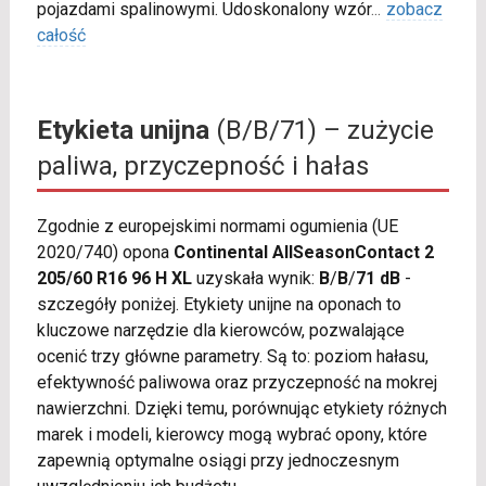
pojazdami spalinowymi. Udoskonalony wzór
...
zobacz
całość
Etykieta unijna
(B/B/71) – zużycie
paliwa, przyczepność i hałas
Zgodnie z europejskimi normami ogumienia (UE
2020/740) opona
Continental AllSeasonContact 2
205/60 R16 96 H XL
uzyskała wynik:
B
/
B
/
71 dB
-
szczegóły poniżej. Etykiety unijne na oponach to
kluczowe narzędzie dla kierowców, pozwalające
ocenić trzy główne parametry. Są to: poziom hałasu,
efektywność paliwowa oraz przyczepność na mokrej
nawierzchni. Dzięki temu, porównując etykiety różnych
marek i modeli, kierowcy mogą wybrać opony, które
zapewnią optymalne osiągi przy jednoczesnym