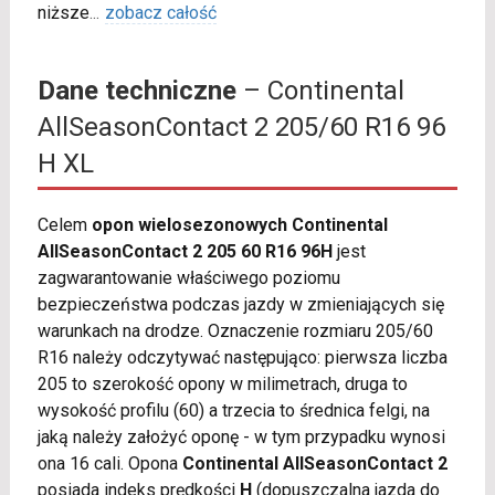
niższe
...
zobacz całość
Dane techniczne
– Continental
AllSeasonContact 2 205/60 R16 96
H XL
Celem
opon wielosezonowych Continental
AllSeasonContact 2 205 60 R16 96H
jest
zagwarantowanie właściwego poziomu
bezpieczeństwa podczas jazdy w zmieniających się
warunkach na drodze. Oznaczenie rozmiaru 205/60
R16 należy odczytywać następująco: pierwsza liczba
205 to szerokość opony w milimetrach, druga to
wysokość profilu (60) a trzecia to średnica felgi, na
jaką należy założyć oponę - w tym przypadku wynosi
ona 16 cali. Opona
Continental AllSeasonContact 2
posiada indeks prędkości
H
(dopuszczalna jazda do