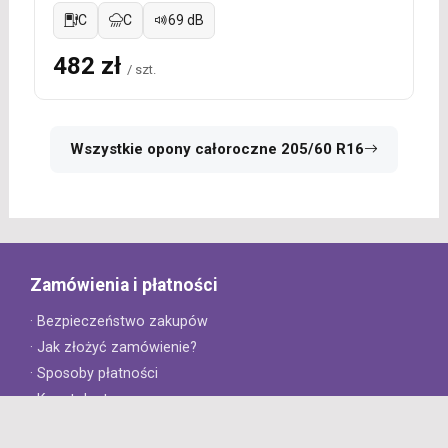
C
C
69 dB
482 zł
/ szt.
Wszystkie opony całoroczne 205/60 R16
Zamówienia i płatności
· Bezpieczeństwo zakupów
· Jak złożyć zamówienie?
· Sposoby płatności
· Koszt dostawy
· Czas dostawy