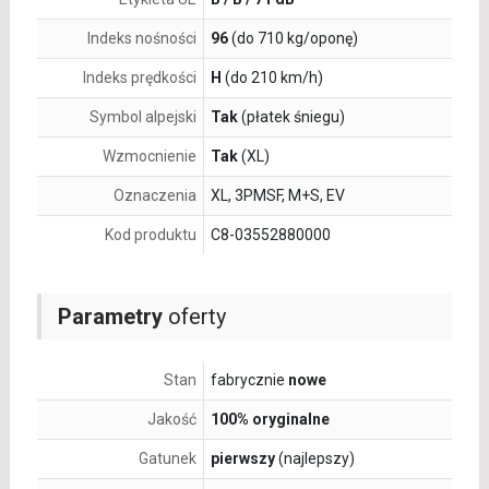
Indeks nośności
96
(do 710 kg/oponę)
Indeks prędkości
H
(do 210 km/h)
Symbol alpejski
Tak
(płatek śniegu)
Wzmocnienie
Tak
(XL)
Oznaczenia
XL, 3PMSF, M+S, EV
Kod produktu
C8-03552880000
Parametry
oferty
Stan
fabrycznie
nowe
Jakość
100% oryginalne
Gatunek
pierwszy
(najlepszy)