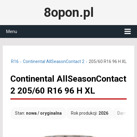
8opon.pl
Menu
05/60 R16
Continental AllSeasonContact 2
205/60 R16 96 H XL
Continental AllSeasonContact
2 205/60 R16 96 H XL
Stan:
nowa / oryginalna
Rok produkcji:
2026
Darmowa 