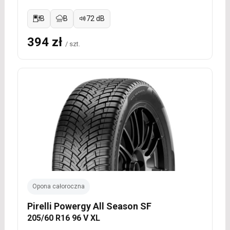
B
B
72 dB
394 zł
/ szt.
Opona całoroczna
Pirelli Powergy All Season SF
205/60 R16 96 V XL