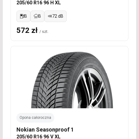
205/60 R16 96 H XL
B
B
72 dB
572 zł
/ szt.
Opona całoroczna
Nokian Seasonproof 1
205/60 R16 96 V XL