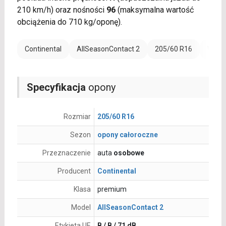
210 km/h) oraz nośności
96
(maksymalna wartość
obciążenia do 710 kg/oponę).
Continental
AllSeasonContact 2
205/60 R16
Wzmoc
Specyfikacja
opony
Rozmiar
205/60 R16
Sezon
opony całoroczne
Przeznaczenie
auta
osobowe
Producent
Continental
Klasa
premium
Model
AllSeasonContact 2
Etykieta UE
B / B / 71 dB