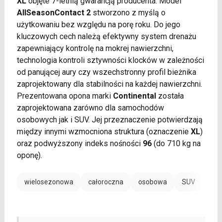
XL
objęte 7-letnią gwarancją producenta. Model
AllSeasonContact 2
stworzono z myślą o
użytkowaniu bez względu na porę roku. Do jego
kluczowych cech należą efektywny system drenażu
zapewniający kontrolę na mokrej nawierzchni,
technologia kontroli sztywności klocków w zależności
od panującej aury czy wszechstronny profil bieżnika
zaprojektowany dla stabilności na każdej nawierzchni.
Prezentowana opona marki
Continental
została
zaprojektowana zarówno dla samochodów
osobowych jak i SUV. Jej przeznaczenie potwierdzają
między innymi wzmocniona struktura (oznaczenie
XL
)
oraz podwyższony indeks nośności
96
(do 710 kg na
oponę).
wielosezonowa
całoroczna
osobowa
SUV
EV /