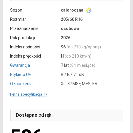
Sezon
całoroczna
Rozmiar
205/60 R16
Przeznaczenie
osobowa
Rok produkcji
2026
Indeks nośności
96
(do 710 kg/oponę)
Indeks prędkości
H
(do 210 km/h)
Gwarancja
7 lat
(84 miesiące)
Etykieta UE
B / B / 71 dB
Oznaczenia
XL, 3PMSF, M+S, EV
Pełna specyfikacja
Dostępne
od ręki