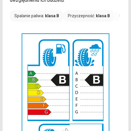
uwzględnieniu ich budżetu.
Spalanie paliwa:
klasa B
Przyczepność:
klasa B
Hałas: