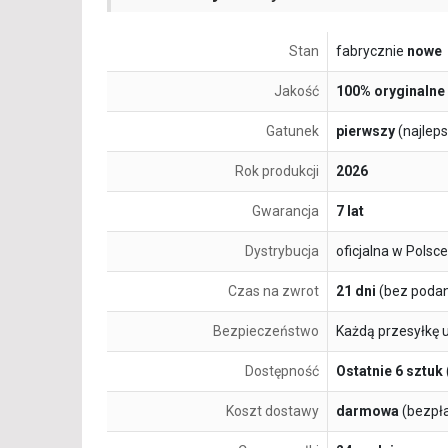
Stan
fabrycznie
nowe
Jakość
100% oryginalne
Gatunek
pierwszy
(najlep
Rok produkcji
2026
Gwarancja
7 lat
Dystrybucja
oficjalna w Polsce
Czas na zwrot
21 dni
(bez podan
Bezpieczeństwo
Każdą przesyłkę 
Dostępność
Ostatnie 6 sztuk
Koszt dostawy
darmowa
(bezpł