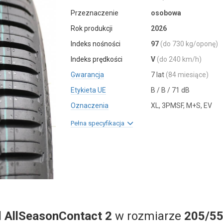
Przeznaczenie
osobowa
Rok produkcji
2026
Indeks nośności
97
(do 730 kg/oponę)
Indeks prędkości
V
(do 240 km/h)
Gwarancja
7 lat
(84 miesiące)
Etykieta UE
B / B / 71 dB
Oznaczenia
XL, 3PMSF, M+S, EV
Pełna specyfikacja
l
AllSeasonContact 2
w rozmiarze
205/55