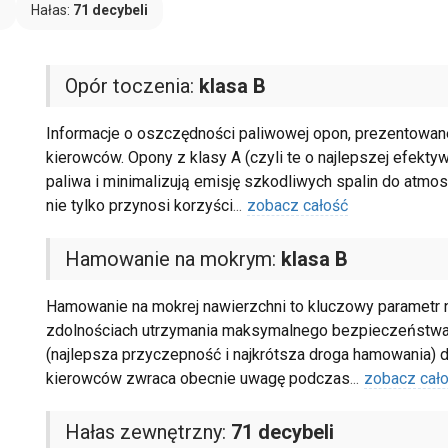
B
Hałas:
71 decybeli
Opór toczenia:
klasa B
Informacje o oszczędności paliwowej opon, prezentowane 
kierowców. Opony z klasy A (czyli te o najlepszej efekty
paliwa i minimalizują emisję szkodliwych spalin do atmo
nie tylko przynosi korzyści
...
zobacz całość
Hamowanie na mokrym:
klasa B
Hamowanie na mokrej nawierzchni to kluczowy parametr na
zdolnościach utrzymania maksymalnego bezpieczeństwa w
(najlepsza przyczepność i najkrótsza droga hamowania) do
kierowców zwraca obecnie uwagę podczas
...
zobacz cał
Hałas zewnętrzny:
71 decybeli