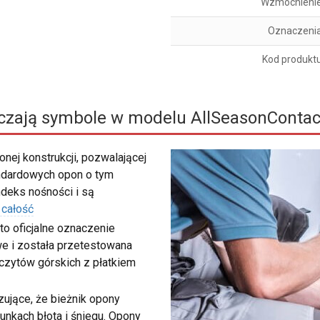
Wzmocnieni
Oznaczeni
Kod produkt
czają symbole w modelu AllSeasonContac
nej konstrukcji, pozwalającej
ndardowych opon o tym
deks nośności i są
 całość
to oficjalne oznaczenie
e i została przetestowana
zczytów górskich z płatkiem
ujące, że bieżnik opony
unkach błota i śniegu. Opony