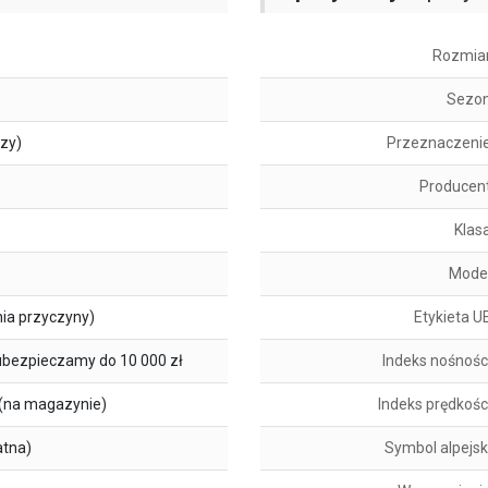
Rozmia
Sezo
szy)
Przeznaczeni
Producen
Klas
Mode
ia przyczyny)
Etykieta U
ubezpieczamy do 10 000 zł
Indeks nośnośc
(na magazynie)
Indeks prędkośc
atna)
Symbol alpejsk