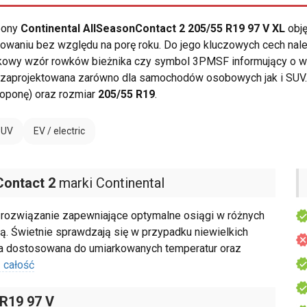
opony
Continental AllSeasonContact 2 205/55 R19 97 V XL
obję
owaniu bez względu na porę roku. Do jego kluczowych cech nal
kowy wzór rowków bieżnika czy symbol 3PMSF informujący o wy
 zaprojektowana zarówno dla samochodów osobowych jak i SUV. 
 oponę) oraz rozmiar
205/55 R19
.
SUV
EV / electric
Contact 2
marki Continental
 rozwiązanie zapewniające optymalne osiągi w różnych
ą. Świetnie sprawdzają się w przypadku niewielkich
wa dostosowana do umiarkowanych temperatur oraz
 całość
 R19 97 V