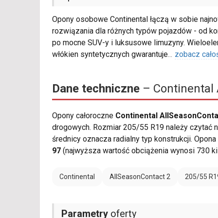
Opony osobowe Continental łączą w sobie najno
rozwiązania dla różnych typów pojazdów - od ko
po mocne SUV-y i luksusowe limuzyny. Wieloe
włókien syntetycznych gwarantuje
...
zobacz cało
Dane techniczne
– Continental 
Opony całoroczne
Continental AllSeasonConta
drogowych. Rozmiar 205/55 R19 należy czytać na
średnicy oznacza radialny typ konstrukcji. Opona
97
(najwyższa wartość obciążenia wynosi 730 ki
Continental
AllSeasonContact 2
205/55 R1
Parametry
oferty