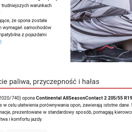
 trudniejszych warunkach
ć
ujące, że opona została
ych wymagań samochodów
ompatybilna z pojazdami
ć
ie paliwa, przyczepność i hałas
 2020/740) opona
Continental AllSeasonContact 2 205/55 R19
e w celu ułatwienia porównywania opon, zawierają istotne dane.
rmacje, prezentowane w standardowy sposób, pomagają kierowco
wa i komfortu jazdy.