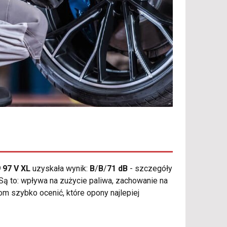
 97 V XL
uzyskała wynik:
B
/
B
/
71 dB
- szczegóły
 Są to: wpływa na zużycie paliwa, zachowanie na
m szybko ocenić, które opony najlepiej