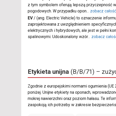
z tym symbolem oferują lepszą przyczepność w
pogodowych. W przypadku opon
...
zobacz całoś
EV
/
(ang. Electric Vehicle) to oznaczenie inform
zaprojektowana z uwzględnieniem specyficzn
elektrycznych i hybrydowych, ale jest w pełni k
spalinowymi. Udoskonalony wzór
...
zobacz całoś
Etykieta unijna
(B/B/71) – zużyc
Zgodnie z europejskimi normami ogumienia (UE
poniżej. Unijne etykiety na oponach, wprowadzon
mokrej nawierzchni oraz poziom hałasu. Te info
zaspokoją ich potrzeby w zakresie bezpieczeńst