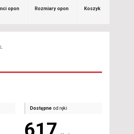
nci opon
Rozmiary opon
Koszyk
XL
Dostępne
od ręki
617