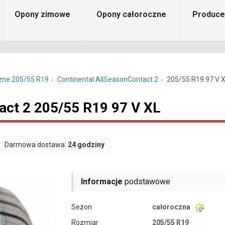
Opony zimowe
Opony całoroczne
Produce
zne 205/55 R19
Continental AllSeasonContact 2
205/55 R19 97 V 
act 2 205/55 R19 97 V XL
Darmowa dostawa:
24 godziny
Informacje
podstawowe
Sezon
całoroczna
Rozmiar
205/55 R19