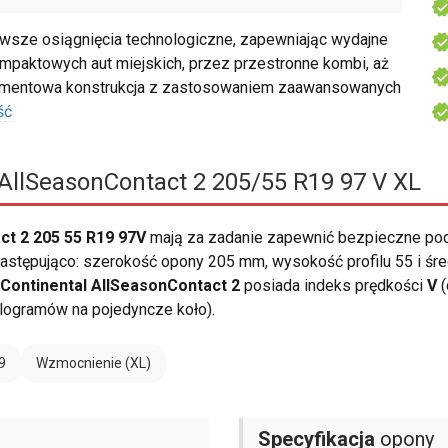
wsze osiągnięcia technologiczne, zapewniając wydajne
mpaktowych aut miejskich, przez przestronne kombi, aż
lementowa konstrukcja z zastosowaniem zaawansowanych
ść
AllSeasonContact 2 205/55 R19 97 V XL
ct 2 205 55 R19 97V
mają za zadanie zapewnić bezpieczne pod
stępująco: szerokość opony 205 mm, wysokość profilu 55 i śred
Continental AllSeasonContact 2
posiada indeks prędkości
V
(
logramów na pojedyncze koło).
9
Wzmocnienie (XL)
Specyfikacja
opony