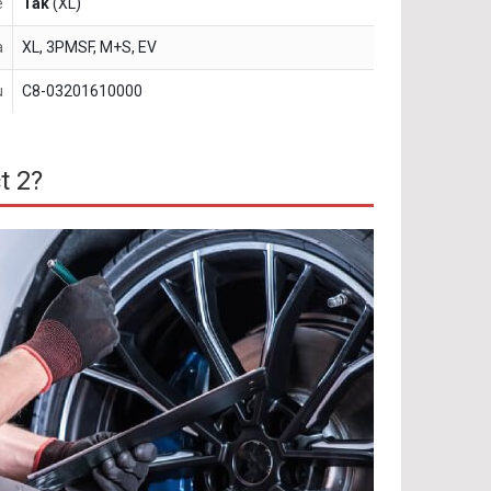
e
Tak
(XL)
a
XL, 3PMSF, M+S, EV
u
C8-03201610000
t 2?