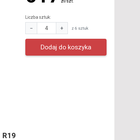
zł/szt.
Liczba sztuk:
−
+
z 6 sztuk
 R19