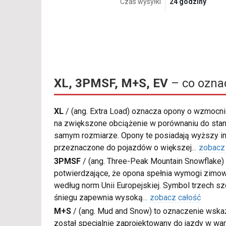
Czas wysyłki
24 godziny
XL, 3PMSF, M+S, EV
– co ozna
XL
/
(ang. Extra Load) oznacza opony o wzmocnio
na zwiększone obciążenie w porównaniu do sta
samym rozmiarze. Opony te posiadają wyższy in
przeznaczone do pojazdów o większej
...
zobacz
3PMSF
/
(ang. Three-Peak Mountain Snowflake) 
potwierdzające, że opona spełnia wymogi zimow
według norm Unii Europejskiej. Symbol trzech s
śniegu zapewnia wysoką
...
zobacz całość
M+S
/
(ang. Mud and Snow) to oznaczenie wskaz
został specjalnie zaprojektowany do jazdy w war