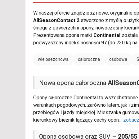
W naszej ofercie znajdziesz nowe, oryginalne 
AllSeasonContact 2
stworzono z myślą o użytk
śniegu z powierzchni opony, nowoczesny kierun
Prezentowana opona marki
Continental
została
podwyższony indeks nośności
97
(do 730 kg na
wielosezonowa
całoroczna
osobowa
Nowa opona całoroczna
AllSeason
Opony całoroczne Continental to wszechstronne
warunkach pogodowych, zarówno latem, jak i zim
przebiegów i jazdy miejskiej. Mieszanka gumo
kierunkowy bieżnik łączący cechy opon
...
zobacz
Opona osobowa oraz SUV –
205/55