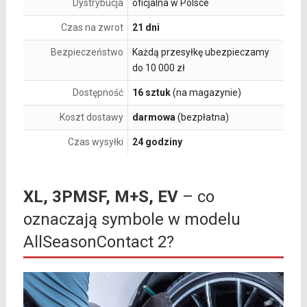
Dystrybucja
oficjalna w Polsce
Czas na zwrot
21 dni
Bezpieczeństwo
Każdą przesyłkę ubezpieczamy
do 10 000 zł
Dostępność
16 sztuk
(na magazynie)
Koszt dostawy
darmowa
(bezpłatna)
Czas wysyłki
24 godziny
XL, 3PMSF, M+S, EV
– co
oznaczają symbole w modelu
AllSeasonContact 2?