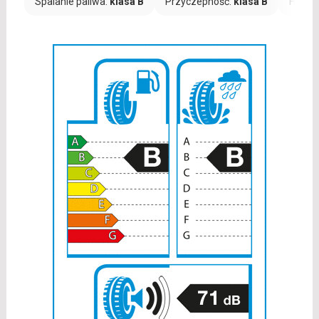
Spalanie paliwa:
klasa B
Przyczepność:
klasa B
Hałas: