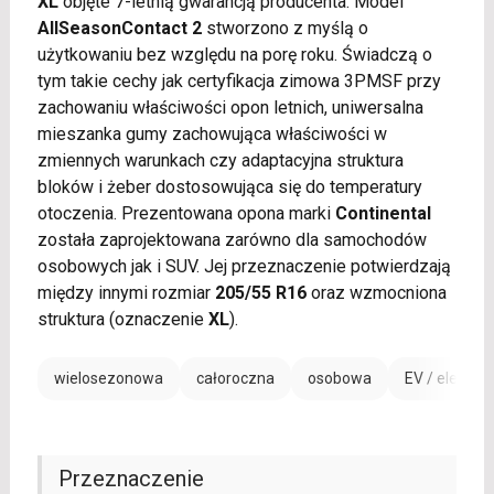
XL
objęte 7-letnią gwarancją producenta. Model
AllSeasonContact 2
stworzono z myślą o
użytkowaniu bez względu na porę roku. Świadczą o
tym takie cechy jak certyfikacja zimowa 3PMSF przy
zachowaniu właściwości opon letnich, uniwersalna
mieszanka gumy zachowująca właściwości w
zmiennych warunkach czy adaptacyjna struktura
bloków i żeber dostosowująca się do temperatury
otoczenia. Prezentowana opona marki
Continental
została zaprojektowana zarówno dla samochodów
osobowych jak i SUV. Jej przeznaczenie potwierdzają
między innymi rozmiar
205/55 R16
oraz wzmocniona
struktura (oznaczenie
XL
).
wielosezonowa
całoroczna
osobowa
EV / electric
Przeznaczenie