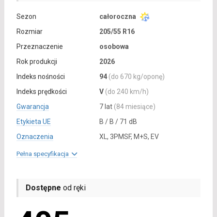
Sezon
całoroczna
Rozmiar
205/55 R16
Przeznaczenie
osobowa
Rok produkcji
2026
Indeks nośności
94
(do 670 kg/oponę)
Indeks prędkości
V
(do 240 km/h)
Gwarancja
7 lat
(84 miesiące)
Etykieta UE
B / B / 71 dB
Oznaczenia
XL, 3PMSF, M+S, EV
Pełna specyfikacja
Dostępne
od ręki