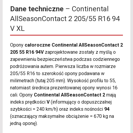
Dane techniczne
– Continental
AllSeasonContact 2 205/55 R16 94
V XL
Opony
całoroczne Continental AllSeasonContact 2
205 55 R16 94V
zaprojektowane zostały z myślą o
zapewnieniu bezpieczeństwa podczas codziennego
podróżowania autem. Pierwsza liczba w rozmiarze
205/55 R16 to szerokość opony podawana w
milimetrach (tutaj 205 mm). Wysokość profilu to 55,
natomiast średnica prezentowanej opony wynosi 16
cali. Opony
Continental AllSeasonContact 2
mają
indeks prędkości
V
(informujący o dopuszczalnej
szybkości = 240 km/h) oraz indeks nośności
94
(oznaczający maksymalne obciążenie = 670 kg na
jedną oponę).