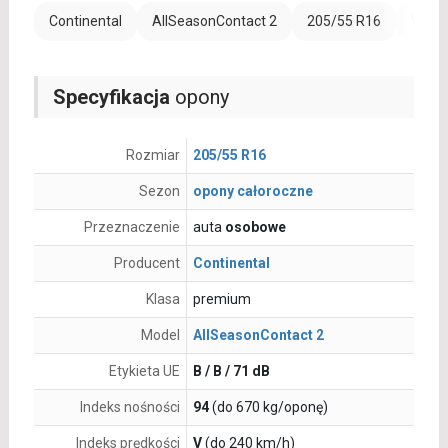
Continental
AllSeasonContact 2
205/55 R16
Wzmoc
Specyfikacja
opony
Rozmiar
205/55 R16
Sezon
opony całoroczne
Przeznaczenie
auta
osobowe
Producent
Continental
Klasa
premium
Model
AllSeasonContact 2
Etykieta UE
B / B / 71 dB
Indeks nośności
94
(do 670 kg/oponę)
Indeks prędkości
V
(do 240 km/h)