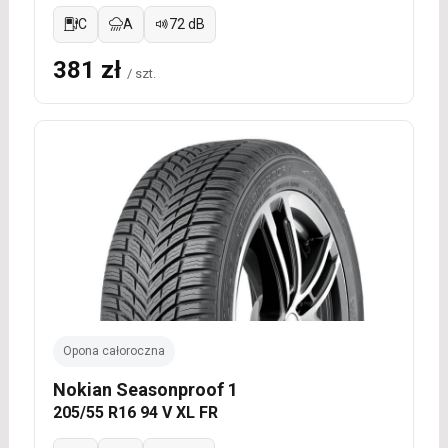
C
A
72 dB
381 zł
/ szt.
Opona całoroczna
Nokian Seasonproof 1
205/55 R16 94 V XL FR