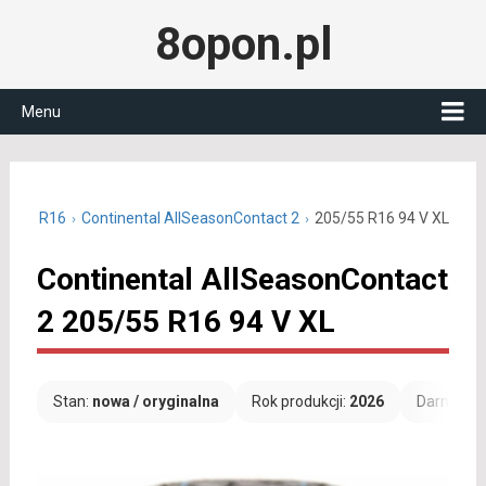
8opon.pl
Menu
05/55 R16
Continental AllSeasonContact 2
205/55 R16 94 V XL
Continental AllSeasonContact
2 205/55 R16 94 V XL
Stan:
nowa / oryginalna
Rok produkcji:
2026
Darmowa 