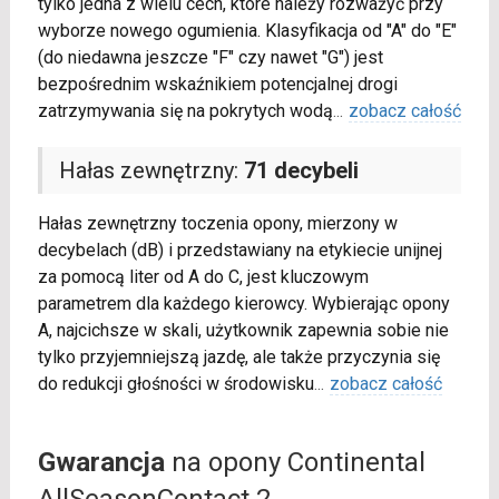
tylko jedna z wielu cech, które należy rozważyć przy
wyborze nowego ogumienia. Klasyfikacja od "A" do "E"
(do niedawna jeszcze "F" czy nawet "G") jest
bezpośrednim wskaźnikiem potencjalnej drogi
zatrzymywania się na pokrytych wodą
...
zobacz całość
Hałas zewnętrzny:
71 decybeli
Hałas zewnętrzny toczenia opony, mierzony w
decybelach (dB) i przedstawiany na etykiecie unijnej
za pomocą liter od A do C, jest kluczowym
parametrem dla każdego kierowcy. Wybierając opony
A, najcichsze w skali, użytkownik zapewnia sobie nie
tylko przyjemniejszą jazdę, ale także przyczynia się
do redukcji głośności w środowisku
...
zobacz całość
Gwarancja
na opony Continental