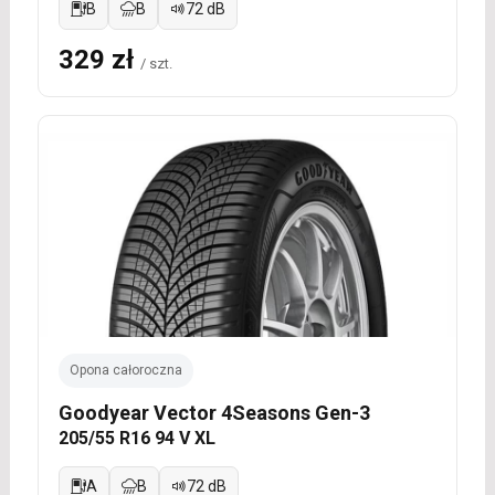
B
B
72 dB
329 zł
/ szt.
Opona całoroczna
Goodyear Vector 4Seasons Gen-3
205/55 R16 94 V XL
A
B
72 dB