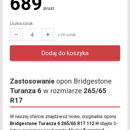
689
zł/szt.
Liczba sztuk:
−
+
z 30 sztuk
Zastosowanie
opon Bridgestone
Turanza 6
w rozmiarze
265/65
R17
W naszej ofercie znajdziesz nowe, oryginalne opony
Bridgestone Turanza 6 265/65 R17 112 H
objęte 5-