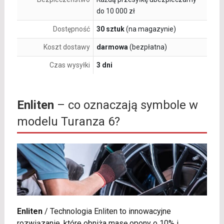
do 10 000 zł
Dostępność
30 sztuk
(na magazynie)
Koszt dostawy
darmowa
(bezpłatna)
Czas wysyłki
3 dni
Enliten
– co oznaczają symbole w
modelu Turanza 6?
Enliten
/
Technologia Enliten to innowacyjne
rozwiązanie, które obniża masę opony o 10% i