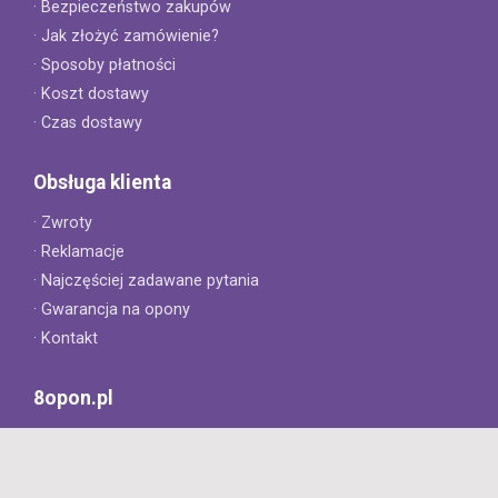
· Bezpieczeństwo zakupów
· Jak złożyć zamówienie?
· Sposoby płatności
· Koszt dostawy
· Czas dostawy
Obsługa klienta
· Zwroty
· Reklamacje
· Najczęściej zadawane pytania
· Gwarancja na opony
· Kontakt
8opon.pl
· O firmie
· Opinie klientów
· Dlaczego warto u nas kupić?