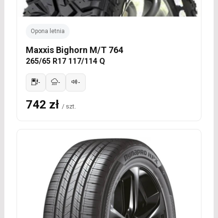
Opona letnia
Maxxis Bighorn M/T 764
265/65 R17 117/114 Q
-
-
-
742 zł
/ szt.