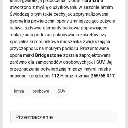
letnią gwarancją producenta. Model
Turanza 6
stworzono z myślą o użytkowaniu w sezonie letnim.
Świadczą o tym takie cechy jak zoptymalizowana
geometria powierzchni opony zmniejszająca zużycie
paliwa, sztywne elementy barkowe poprawiające
reakcję auta podczas pokonywania zakrętów czy
specjalna krzemionkowa mieszanka zwiększająca
przyczepność na mokrym podłożu. Prezentowana
opona marki
Bridgestone
została zaprojektowana
zarówno dla samochodów osobowych jak i SUV. Jej
przeznaczenie potwierdzają między innymi indeks
nośności i prędkości
112 H
oraz rozmiar
265/65 R17
.
letnia
osobowa
SUV
Przeznaczenie