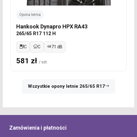
Opona letnia
Hankook Dynapro HPX RA43
265/65 R17 112 H
C
C
71 dB
581 zł
/ szt.
Wszystkie opony letnie 265/65 R17
Zamówienia i płatności