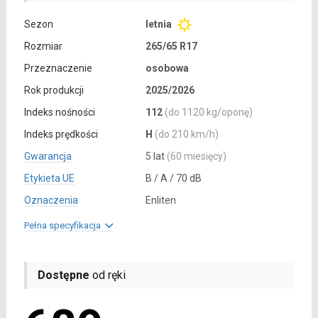
Sezon
letnia
Rozmiar
265/65 R17
Przeznaczenie
osobowa
Rok produkcji
2025/2026
Indeks nośności
112
(do 1120 kg/oponę)
Indeks prędkości
H
(do 210 km/h)
Gwarancja
5 lat
(60 miesięcy)
Etykieta UE
B / A / 70 dB
Oznaczenia
Enliten
Pełna specyfikacja
Dostępne
od ręki