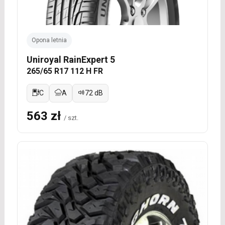
Opona letnia
Uniroyal RainExpert 5
265/65 R17 112 H FR
C
A
72 dB
563 zł
/ szt.