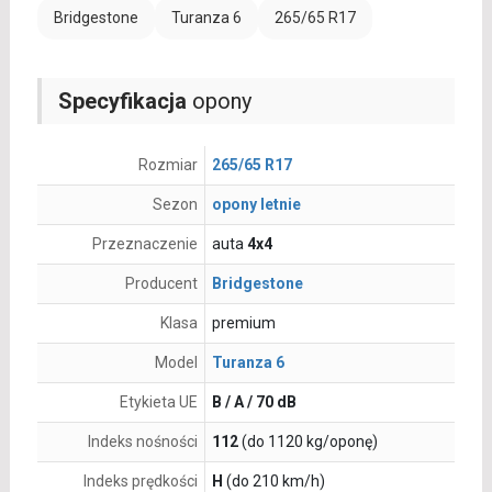
Bridgestone
Turanza 6
265/65 R17
Specyfikacja
opony
Rozmiar
265/65 R17
Sezon
opony letnie
Przeznaczenie
auta
4x4
Producent
Bridgestone
Klasa
premium
Model
Turanza 6
Etykieta UE
B / A / 70 dB
Indeks nośności
112
(do 1120 kg/oponę)
Indeks prędkości
H
(do 210 km/h)