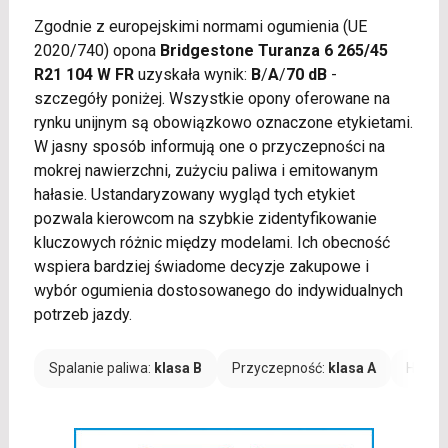
Zgodnie z europejskimi normami ogumienia (UE
2020/740) opona
Bridgestone Turanza 6 265/45
R21 104 W FR
uzyskała wynik:
B
/
A
/
70 dB
-
szczegóły poniżej. Wszystkie opony oferowane na
rynku unijnym są obowiązkowo oznaczone etykietami.
W jasny sposób informują one o przyczepności na
mokrej nawierzchni, zużyciu paliwa i emitowanym
hałasie. Ustandaryzowany wygląd tych etykiet
pozwala kierowcom na szybkie zidentyfikowanie
kluczowych różnic między modelami. Ich obecność
wspiera bardziej świadome decyzje zakupowe i
wybór ogumienia dostosowanego do indywidualnych
potrzeb jazdy.
Spalanie paliwa:
klasa B
Przyczepność:
klasa A
Hałas: