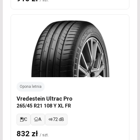
Opona letnia
Vredestein Ultrac Pro
265/45 R21 108 Y XL FR
C
A
72 dB
832 zł
/ szt.