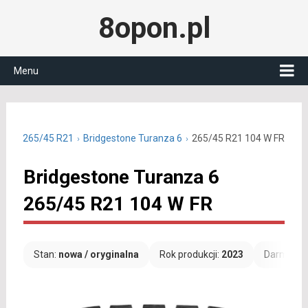
8opon.pl
Menu
etnie 265/45 R21
Bridgestone Turanza 6
265/45 R21 104 W FR
Bridgestone Turanza 6
265/45 R21 104 W FR
Stan:
nowa / oryginalna
Rok produkcji:
2023
Darmowa 