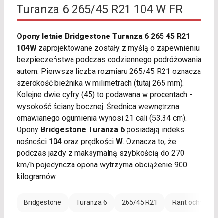
Turanza 6 265/45 R21 104 W FR
Opony letnie Bridgestone Turanza 6 265 45 R21
104W
zaprojektowane zostały z myślą o zapewnieniu
bezpieczeństwa podczas codziennego podróżowania
autem. Pierwsza liczba rozmiaru 265/45 R21 oznacza
szerokość bieżnika w milimetrach (tutaj 265 mm).
Kolejne dwie cyfry (45) to podawana w procentach -
wysokość ściany bocznej. Średnica wewnętrzna
omawianego ogumienia wynosi 21 cali (53.34 cm).
Opony
Bridgestone Turanza 6
posiadają indeks
nośności
104
oraz prędkości
W
. Oznacza to, że
podczas jazdy z maksymalną szybkością do 270
km/h pojedyncza opona wytrzyma obciążenie 900
kilogramów.
Bridgestone
Turanza 6
265/45 R21
Rant ochronny