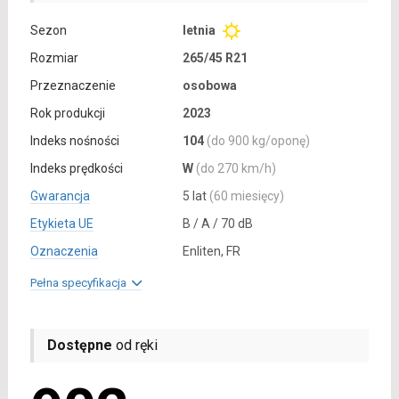
Sezon
letnia
Rozmiar
265/45 R21
Przeznaczenie
osobowa
Rok produkcji
2023
Indeks nośności
104
(do 900 kg/oponę)
Indeks prędkości
W
(do 270 km/h)
Gwarancja
5 lat
(60 miesięcy)
Etykieta UE
B / A / 70 dB
Oznaczenia
Enliten, FR
Pełna specyfikacja
Dostępne
od ręki