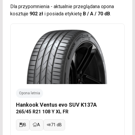
Dla przypomnienia - aktualnie przeglądana opona
kosztuje
902 zł
i posiada etykietę
B / A / 70 dB
.
Opona letnia
Hankook Ventus evo SUV K137A
265/45 R21 108 Y XL FR
B
A
71 dB