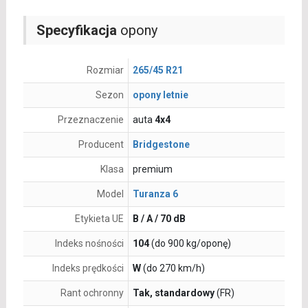
Specyfikacja
opony
Rozmiar
265/45 R21
Sezon
opony letnie
Przeznaczenie
auta
4x4
Producent
Bridgestone
Klasa
premium
Model
Turanza 6
Etykieta UE
B / A / 70 dB
Indeks nośności
104
(do 900 kg/oponę)
Indeks prędkości
W
(do 270 km/h)
Rant ochronny
Tak, standardowy
(FR)