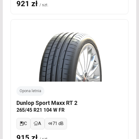
921 zł
/ szt.
Opona letnia
Dunlop Sport Maxx RT 2
265/45 R21 104 W FR
C
A
71 dB
915 zł
/ szt.