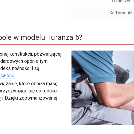
Oznaczeni
Kod produkt
bole w modelu Turanza 6?
nej konstrukcji, pozwalającej
ndardowych opon o tym
deks nośności i są
 całość
wiązanie, które obniża masę
rzyczyniając się do redukcji
ji. Dzięki zoptymalizowanej