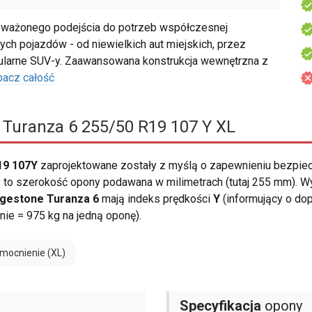
ważonego podejścia do potrzeb współczesnej
ych pojazdów - od niewielkich aut miejskich, przez
pularne SUV-y. Zaawansowana konstrukcja wewnętrzna z
bacz całość
 Turanza 6 255/50 R19 107 Y XL
19 107Y
zaprojektowane zostały z myślą o zapewnieniu bezpi
to szerokość opony podawana w milimetrach (tutaj 255 mm). Wys
dgestone Turanza 6
mają indeks prędkości
Y
(informujący o do
ie = 975 kg na jedną oponę).
mocnienie (XL)
Specyfikacja
opony