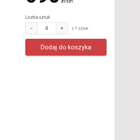
zł/szt.
Liczba sztuk:
−
+
z 7 sztuk