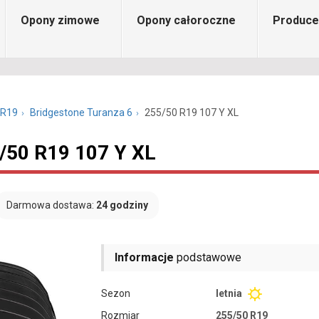
Opony zimowe
Opony całoroczne
Produce
 R19
Bridgestone Turanza 6
255/50 R19 107 Y XL
5/50 R19 107 Y XL
Darmowa dostawa:
24 godziny
Informacje
podstawowe
Sezon
letnia
Rozmiar
255/50 R19