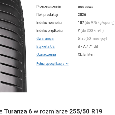
Przeznaczenie
osobowa
Rok produkcji
2026
Indeks nośności
107
(do 975 kg/oponę)
Indeks prędkości
Y
(do 300 km/h)
Gwarancja
5 lat
(60 miesięcy)
Etykieta UE
B / A / 71 dB
Oznaczenia
XL, Enliten
Pełna specyfikacja
ne
Turanza 6
w rozmiarze
255/50 R19