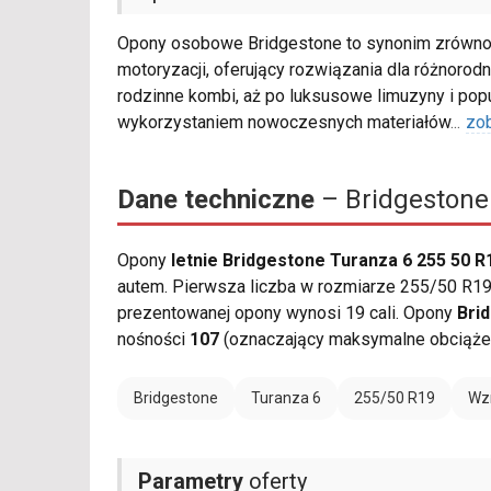
Opony osobowe Bridgestone to synonim zrówno
motoryzacji, oferujący rozwiązania dla różnorodn
rodzinne kombi, aż po luksusowe limuzyny i po
wykorzystaniem nowoczesnych materiałów
...
zo
Dane techniczne
– Bridgestone
Opony
letnie Bridgestone Turanza 6 255 50 R
autem. Pierwsza liczba w rozmiarze 255/50 R19 
prezentowanej opony wynosi 19 cali. Opony
Bri
nośności
107
(oznaczający maksymalne obciążen
Bridgestone
Turanza 6
255/50 R19
Wz
Parametry
oferty