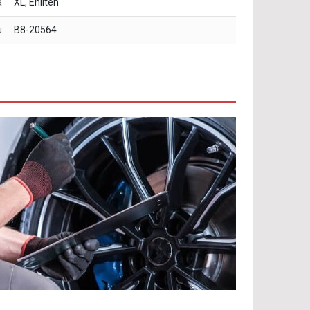
a
XL, Enliten
u
B8-20564