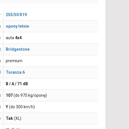
r
255/50 R19
n
opony letnie
e
auta
4x4
t
Bridgestone
a
premium
l
Turanza 6
E
B / A / 71 dB
i
107
(do 975 kg/oponę)
i
Y
(do 300 km/h)
e
Tak
(XL)