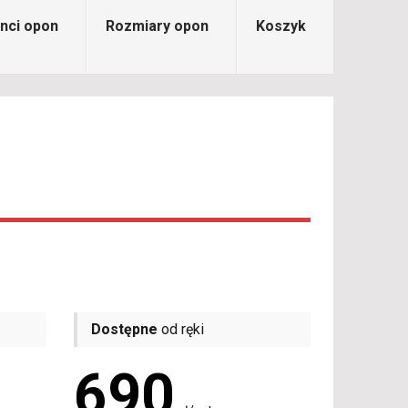
nci opon
Rozmiary opon
Koszyk
Dostępne
od ręki
690