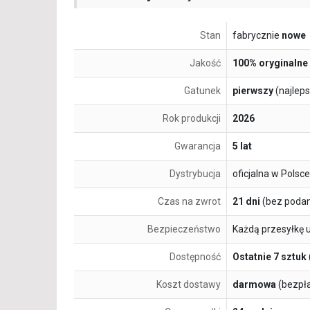
Stan
fabrycznie
nowe
Jakość
100% oryginalne
Gatunek
pierwszy
(najlep
Rok produkcji
2026
Gwarancja
5 lat
Dystrybucja
oficjalna w Polsce
Czas na zwrot
21 dni
(bez podan
Bezpieczeństwo
Każdą przesyłkę 
Dostępność
Ostatnie 7 sztuk
Koszt dostawy
darmowa
(bezpł