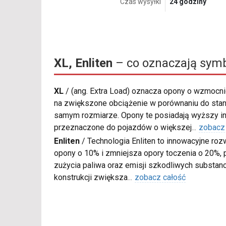
Czas wysyłki
24 godziny
XL, Enliten
– co oznaczają sym
XL
/
(ang. Extra Load) oznacza opony o wzmocnio
na zwiększone obciążenie w porównaniu do sta
samym rozmiarze. Opony te posiadają wyższy in
przeznaczone do pojazdów o większej
...
zobacz
Enliten
/
Technologia Enliten to innowacyjne roz
opony o 10% i zmniejsza opory toczenia o 20%, p
zużycia paliwa oraz emisji szkodliwych substanc
konstrukcji zwiększa
...
zobacz całość