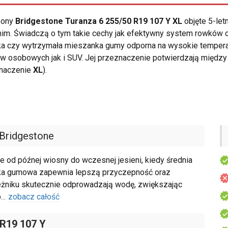
opony
Bridgestone Turanza 6 255/50 R19 107 Y XL
objęte 5-let
tnim. Świadczą o tym takie cechy jak efektywny system rowków
ika czy wytrzymała mieszanka gumy odporna na wysokie temper
w osobowych jak i SUV. Jej przeznaczenie potwierdzają międz
znaczenie
XL
).
Bridgestone
e od późnej wiosny do wczesnej jesieni, kiedy średnia
nka gumowa zapewnia lepszą przyczepność oraz
eżniku skutecznie odprowadzają wodę, zwiększając
o
...
zobacz całość
 R19 107 Y