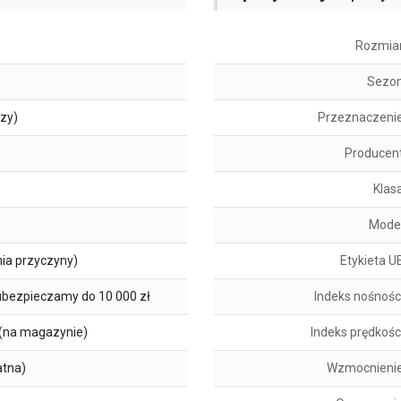
Rozmia
Sezo
szy)
Przeznaczeni
Producen
Klas
Mode
ia przyczyny)
Etykieta U
ubezpieczamy do 10 000 zł
Indeks nośnośc
(na magazynie)
Indeks prędkośc
atna)
Wzmocnieni