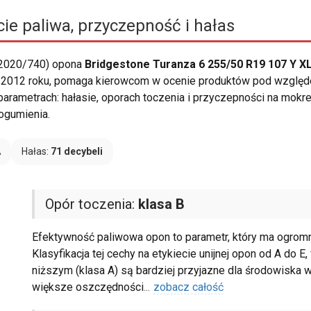
ie paliwa, przyczepność i hałas
 2020/740) opona
Bridgestone Turanza 6 255/50 R19 107 Y X
2012 roku, pomaga kierowcom w ocenie produktów pod względe
 parametrach: hałasie, oporach toczenia i przyczepności na mokr
gumienia.
A
Hałas:
71 decybeli
Opór toczenia:
klasa B
Efektywność paliwowa opon to parametr, który ma ogromn
Klasyfikacja tej cechy na etykiecie unijnej opon od A do 
niższym (klasa A) są bardziej przyjazne dla środowiska w
większe oszczędności
...
zobacz całość