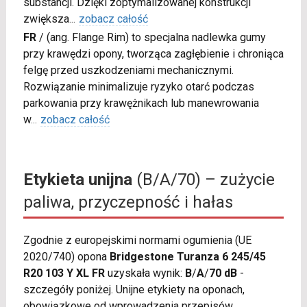
substancji. Dzięki zoptymalizowanej konstrukcji
zwiększa
...
zobacz całość
FR
/
(ang. Flange Rim) to specjalna nadlewka gumy
przy krawędzi opony, tworząca zagłębienie i chroniąca
felgę przed uszkodzeniami mechanicznymi.
Rozwiązanie minimalizuje ryzyko otarć podczas
parkowania przy krawężnikach lub manewrowania
w
...
zobacz całość
Etykieta unijna
(B/A/70) – zużycie
paliwa, przyczepność i hałas
Zgodnie z europejskimi normami ogumienia (UE
2020/740) opona
Bridgestone Turanza 6 245/45
R20 103 Y XL FR
uzyskała wynik:
B
/
A
/
70 dB
-
szczegóły poniżej. Unijne etykiety na oponach,
obowiązkowe od wprowadzenia przepisów,