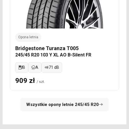
Opona letnia
Bridgestone Turanza T005
245/45 R20 103 Y XL AO B-Silent FR
B
A
71 dB
909 zł
/ szt.
Wszystkie opony letnie 245/45 R20