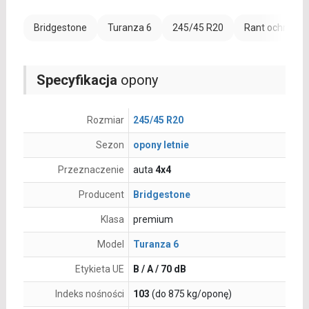
Bridgestone
Turanza 6
245/45 R20
Rant ochronny
Specyfikacja
opony
Rozmiar
245/45 R20
Sezon
opony letnie
Przeznaczenie
auta
4x4
Producent
Bridgestone
Klasa
premium
Model
Turanza 6
Etykieta UE
B / A / 70 dB
Indeks nośności
103
(do 875 kg/oponę)