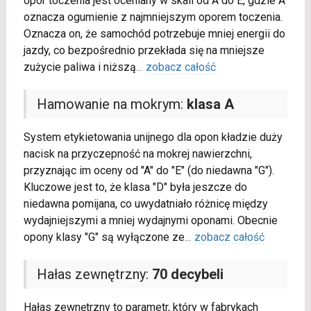
opór toczenia jest oceniany w skali od A do E, gdzie A
oznacza ogumienie z najmniejszym oporem toczenia.
Oznacza on, że samochód potrzebuje mniej energii do
jazdy, co bezpośrednio przekłada się na mniejsze
zużycie paliwa i niższą
...
zobacz całość
Hamowanie na mokrym:
klasa A
System etykietowania unijnego dla opon kładzie duży
nacisk na przyczepność na mokrej nawierzchni,
przyznając im oceny od "A" do "E" (do niedawna "G").
Kluczowe jest to, że klasa "D" była jeszcze do
niedawna pomijana, co uwydatniało różnicę między
wydajniejszymi a mniej wydajnymi oponami. Obecnie
opony klasy "G" są wyłączone ze
...
zobacz całość
Hałas zewnętrzny:
70 decybeli
Hałas zewnętrzny to parametr, który w fabrykach