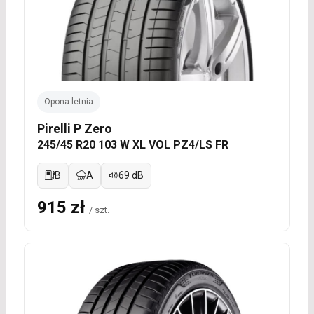
Opona letnia
Pirelli P Zero
245/45 R20 103 W XL VOL PZ4/LS FR
B
A
69 dB
915 zł
/ szt.