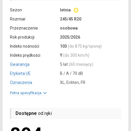
Sezon
letnia
Rozmiar
245/45 R20
Przeznaczenie
osobowa
Rok produkcji
2025/2026
Indeks nośności
103
(do 875 kg/oponę)
Indeks prędkości
Y
(do 300 km/h)
Gwarancja
5 lat
(60 miesięcy)
Etykieta UE
B / A / 70 dB
Oznaczenia
XL, Enliten, FR
Pełna specyfikacja
Dostępne
od ręki