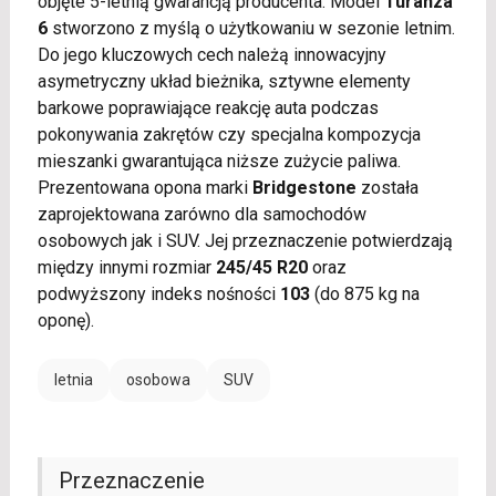
objęte 5-letnią gwarancją producenta. Model
Turanza
6
stworzono z myślą o użytkowaniu w sezonie letnim.
Do jego kluczowych cech należą innowacyjny
asymetryczny układ bieżnika, sztywne elementy
barkowe poprawiające reakcję auta podczas
pokonywania zakrętów czy specjalna kompozycja
mieszanki gwarantująca niższe zużycie paliwa.
Prezentowana opona marki
Bridgestone
została
zaprojektowana zarówno dla samochodów
osobowych jak i SUV. Jej przeznaczenie potwierdzają
między innymi rozmiar
245/45 R20
oraz
podwyższony indeks nośności
103
(do 875 kg na
oponę).
letnia
osobowa
SUV
Przeznaczenie