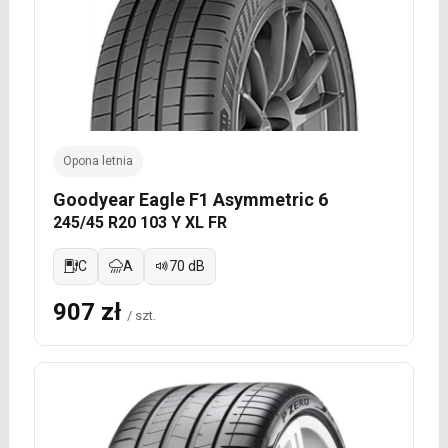
Opona letnia
Goodyear Eagle F1 Asymmetric 6
245/45 R20 103 Y XL FR
C
A
70 dB
907 zł
/ szt.