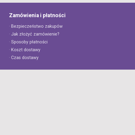
Zamówienia i płatności
· Bezpieczeństwo zakupów
· Jak złożyć zamówienie?
· Sposoby płatności
· Koszt dostawy
· Czas dostawy
Obsługa klienta
· Zwroty
· Reklamacje
· Najczęściej zadawane pytania
· Gwarancja na opony
· Kontakt
8opon.pl