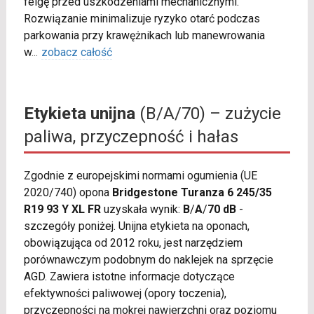
felgę przed uszkodzeniami mechanicznymi.
Rozwiązanie minimalizuje ryzyko otarć podczas
parkowania przy krawężnikach lub manewrowania
w
...
zobacz całość
Etykieta unijna
(B/A/70) – zużycie
paliwa, przyczepność i hałas
Zgodnie z europejskimi normami ogumienia (UE
2020/740) opona
Bridgestone Turanza 6 245/35
R19 93 Y XL FR
uzyskała wynik:
B
/
A
/
70 dB
-
szczegóły poniżej. Unijna etykieta na oponach,
obowiązująca od 2012 roku, jest narzędziem
porównawczym podobnym do naklejek na sprzęcie
AGD. Zawiera istotne informacje dotyczące
efektywności paliwowej (opory toczenia),
przyczepności na mokrej nawierzchni oraz poziomu