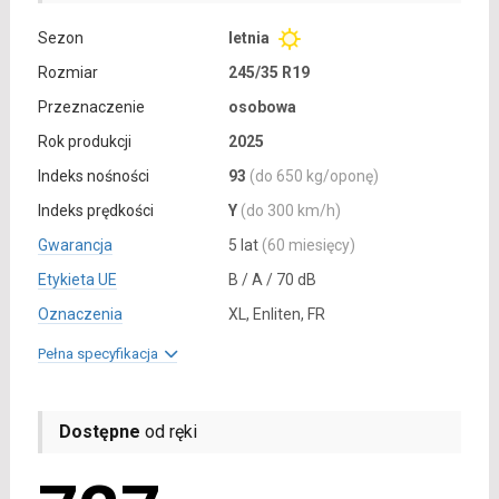
Sezon
letnia
Rozmiar
245/35 R19
Przeznaczenie
osobowa
Rok produkcji
2025
Indeks nośności
93
(do 650 kg/oponę)
Indeks prędkości
Y
(do 300 km/h)
Gwarancja
5 lat
(60 miesięcy)
Etykieta UE
B / A / 70 dB
Oznaczenia
XL, Enliten, FR
Pełna specyfikacja
Dostępne
od ręki