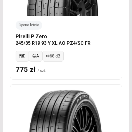
Opona letnia
Pirelli P Zero
245/35 R19 93 Y XL AO PZ4/SC FR
D
A
68 dB
775 zł
/ szt.