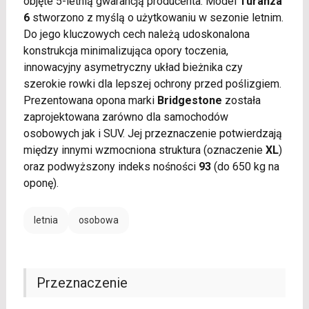
objęte 5-letnią gwarancją producenta. Model
Turanza
6
stworzono z myślą o użytkowaniu w sezonie letnim.
Do jego kluczowych cech należą udoskonalona
konstrukcja minimalizująca opory toczenia,
innowacyjny asymetryczny układ bieżnika czy
szerokie rowki dla lepszej ochrony przed poślizgiem.
Prezentowana opona marki
Bridgestone
została
zaprojektowana zarówno dla samochodów
osobowych jak i SUV. Jej przeznaczenie potwierdzają
między innymi wzmocniona struktura (oznaczenie
XL
)
oraz podwyższony indeks nośności
93
(do 650 kg na
oponę).
letnia
osobowa
Przeznaczenie