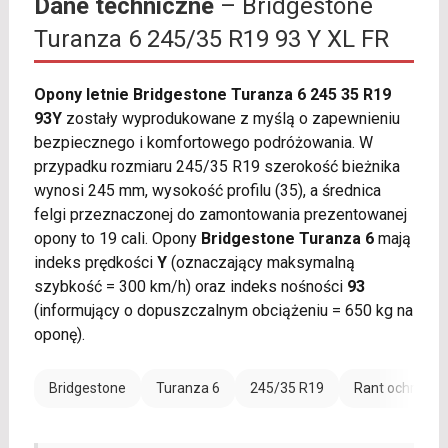
Dane techniczne
– Bridgestone
Turanza 6 245/35 R19 93 Y XL FR
Opony letnie Bridgestone Turanza 6 245 35 R19
93Y
zostały wyprodukowane z myślą o zapewnieniu
bezpiecznego i komfortowego podróżowania. W
przypadku rozmiaru 245/35 R19 szerokość bieżnika
wynosi 245 mm, wysokość profilu (35), a średnica
felgi przeznaczonej do zamontowania prezentowanej
opony to 19 cali. Opony
Bridgestone Turanza 6
mają
indeks prędkości
Y
(oznaczający maksymalną
szybkość = 300 km/h) oraz indeks nośności
93
(informujący o dopuszczalnym obciążeniu = 650 kg na
oponę).
Bridgestone
Turanza 6
245/35 R19
Rant ochronny