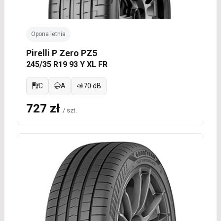
Opona letnia
Pirelli P Zero PZ5
245/35 R19 93 Y XL FR
C
A
70 dB
727 zł
/ szt.