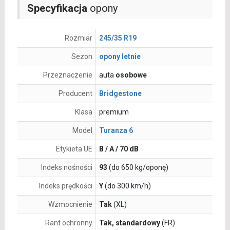
Specyfikacja
opony
Rozmiar
245/35 R19
Sezon
opony letnie
Przeznaczenie
auta
osobowe
Producent
Bridgestone
Klasa
premium
Model
Turanza 6
Etykieta UE
B / A / 70 dB
Indeks nośności
93
(do 650 kg/oponę)
Indeks prędkości
Y
(do 300 km/h)
Wzmocnienie
Tak
(XL)
Rant ochronny
Tak, standardowy
(FR)