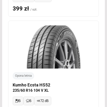
399 zł
/ szt.
Opona letnia
Kumho Ecsta HS52
235/60 R16 104 V XL
B
B
72 dB