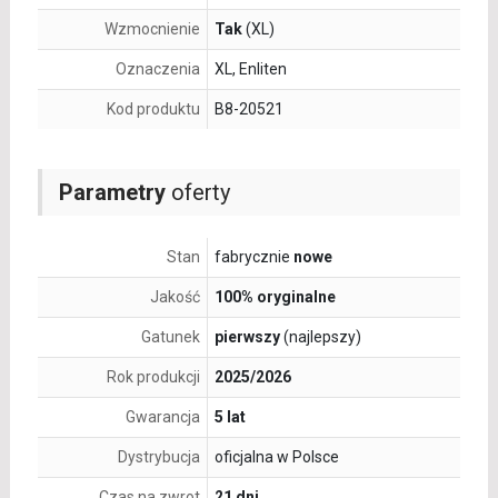
Wzmocnienie
Tak
(XL)
Oznaczenia
XL, Enliten
Kod produktu
B8-20521
Parametry
oferty
Stan
fabrycznie
nowe
Jakość
100% oryginalne
Gatunek
pierwszy
(najlepszy)
Rok produkcji
2025/2026
Gwarancja
5 lat
Dystrybucja
oficjalna w Polsce
Czas na zwrot
21 dni