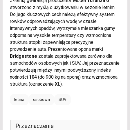
5-letnią gwarancją producenta. Model
Turanza 6
stworzono z myślą o użytkowaniu w sezonie letnim.
Do jego kluczowych cech należą efektywny system
rowków odprowadzających wodę w czasie
intensywnych opadów, wytrzymała mieszanka gumy
odporna na wysokie temperatury czy wzmocniona
struktura stopki zapewniająca precyzyjne
prowadzenie auta. Prezentowana opona marki
Bridgestone
została zaprojektowana zarówno dla
samochodów osobowych jak i SUV. Jej przeznaczenie
potwierdzają między innymi podwyższony indeks
nośności
104
(do 900 kg na oponę) oraz wzmocniona
struktura (oznaczenie
XL
).
letnia
osobowa
SUV
Przeznaczenie