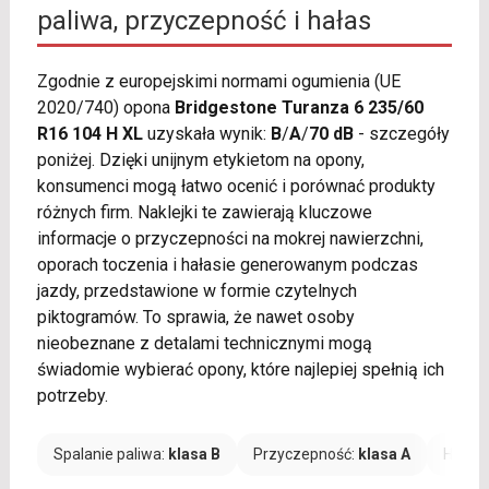
paliwa, przyczepność i hałas
Zgodnie z europejskimi normami ogumienia (UE
2020/740) opona
Bridgestone Turanza 6 235/60
R16 104 H XL
uzyskała wynik:
B
/
A
/
70 dB
- szczegóły
poniżej. Dzięki unijnym etykietom na opony,
konsumenci mogą łatwo ocenić i porównać produkty
różnych firm. Naklejki te zawierają kluczowe
informacje o przyczepności na mokrej nawierzchni,
oporach toczenia i hałasie generowanym podczas
jazdy, przedstawione w formie czytelnych
piktogramów. To sprawia, że nawet osoby
nieobeznane z detalami technicznymi mogą
świadomie wybierać opony, które najlepiej spełnią ich
potrzeby.
Spalanie paliwa:
klasa B
Przyczepność:
klasa A
Hałas: