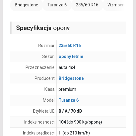
Bridgestone
Turanza 6
235/60 R16
Wzmocnienie (
Specyfikacja
opony
Rozmiar
235/60 R16
Sezon
opony letnie
Przeznaczenie
auta
4x4
Producent
Bridgestone
Klasa
premium
Model
Turanza 6
Etykieta UE
B / A / 70 dB
Indeks nośności
104
(do 900 kg/oponę)
Indeks prędkości
H
(do 210 km/h)