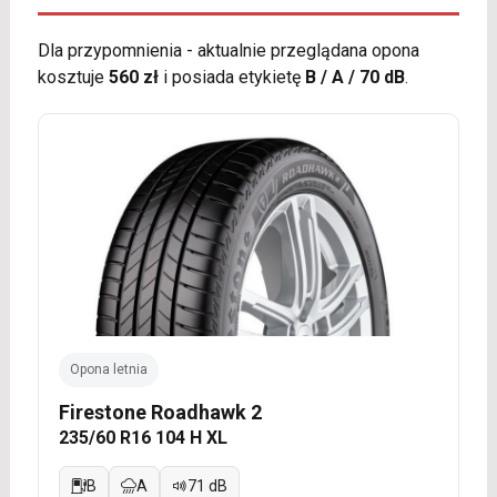
Dla przypomnienia - aktualnie przeglądana opona
kosztuje
560 zł
i posiada etykietę
B / A / 70 dB
.
Opona letnia
Firestone Roadhawk 2
235/60 R16 104 H XL
B
A
71 dB