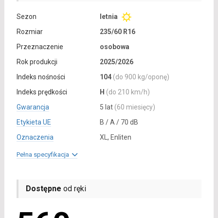
Sezon
letnia
Rozmiar
235/60 R16
Przeznaczenie
osobowa
Rok produkcji
2025/2026
Indeks nośności
104
(do 900 kg/oponę)
Indeks prędkości
H
(do 210 km/h)
Gwarancja
5 lat
(60 miesięcy)
Etykieta UE
B / A / 70 dB
Oznaczenia
XL, Enliten
Pełna specyfikacja
Dostępne
od ręki