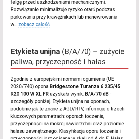
felgę przed uszkodzeniami mechanicznymi.
Rozwiązanie minimalizuje ryzyko otarć podczas
parkowania przy krawężnikach lub manewrowania
w
...
zobacz całość
Etykieta unijna
(B/A/70) – zużycie
paliwa, przyczepność i hałas
Zgodnie z europejskimi normami ogumienia (UE
2020/740) opona
Bridgestone Turanza 6 235/45
R20 100 W XL FR
uzyskała wynik:
B
/
A
/
70 dB
-
szczegóły poniżej. Etykieta unijna na oponach,
podobnie jak te znane z AGD/RTV, informuje o trzech
kluczowych parametrach: oporach toczenia,
przyczepności na mokrej nawierzchni oraz poziomie
hałasu zewnętrznego. Klasyfikacja oporu toczenia i
przyczepności jest opisana w skali od A do E. Hałas