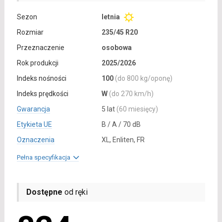
Sezon
letnia
Rozmiar
235/45 R20
Przeznaczenie
osobowa
Rok produkcji
2025/2026
Indeks nośności
100
(do 800 kg/oponę)
Indeks prędkości
W
(do 270 km/h)
Gwarancja
5 lat
(60 miesięcy)
Etykieta UE
B / A / 70 dB
Oznaczenia
XL, Enliten, FR
Pełna specyfikacja
Dostępne
od ręki