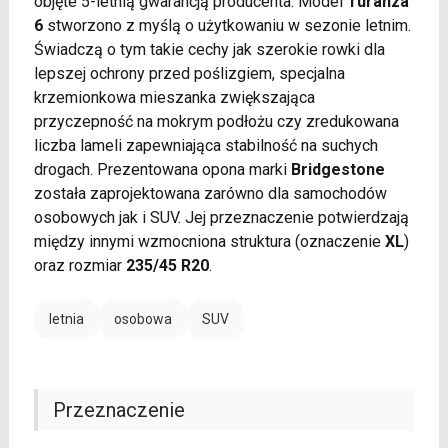
objęte 5-letnią gwarancją producenta. Model
Turanza
6
stworzono z myślą o użytkowaniu w sezonie letnim.
Świadczą o tym takie cechy jak szerokie rowki dla
lepszej ochrony przed poślizgiem, specjalna
krzemionkowa mieszanka zwiększająca
przyczepność na mokrym podłożu czy zredukowana
liczba lameli zapewniająca stabilność na suchych
drogach. Prezentowana opona marki
Bridgestone
została zaprojektowana zarówno dla samochodów
osobowych jak i SUV. Jej przeznaczenie potwierdzają
między innymi wzmocniona struktura (oznaczenie
XL
)
oraz rozmiar
235/45 R20
.
letnia
osobowa
SUV
Przeznaczenie