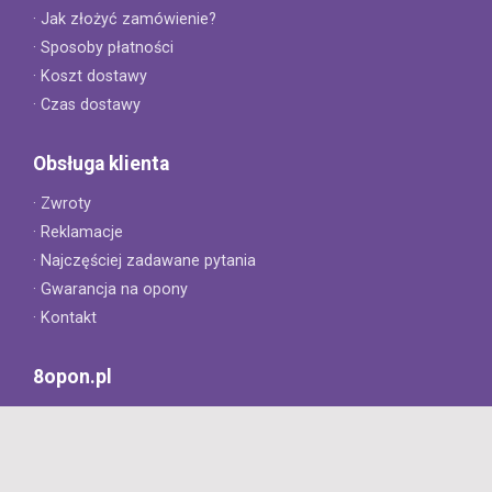
· Jak złożyć zamówienie?
· Sposoby płatności
· Koszt dostawy
· Czas dostawy
Obsługa klienta
· Zwroty
· Reklamacje
· Najczęściej zadawane pytania
· Gwarancja na opony
· Kontakt
8opon.pl
· O firmie
· Opinie klientów
· Dlaczego warto u nas kupić?