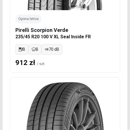
Opona letnia
Pirelli Scorpion Verde
235/45 R20 100 V XL Seal Inside FR
B
B
70 dB
912 zł
/ szt.