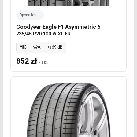
Opona letnia
Goodyear Eagle F1 Asymmetric 6
235/45 R20 100 W XL FR
C
A
69 dB
852 zł
/ szt.