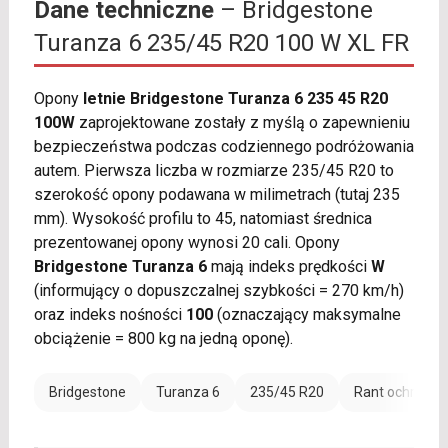
Dane techniczne
– Bridgestone
Turanza 6 235/45 R20 100 W XL FR
Opony
letnie Bridgestone Turanza 6 235 45 R20
100W
zaprojektowane zostały z myślą o zapewnieniu
bezpieczeństwa podczas codziennego podróżowania
autem. Pierwsza liczba w rozmiarze 235/45 R20 to
szerokość opony podawana w milimetrach (tutaj 235
mm). Wysokość profilu to 45, natomiast średnica
prezentowanej opony wynosi 20 cali. Opony
Bridgestone Turanza 6
mają indeks prędkości
W
(informujący o dopuszczalnej szybkości = 270 km/h)
oraz indeks nośności
100
(oznaczający maksymalne
obciążenie = 800 kg na jedną oponę).
Bridgestone
Turanza 6
235/45 R20
Rant ochronny