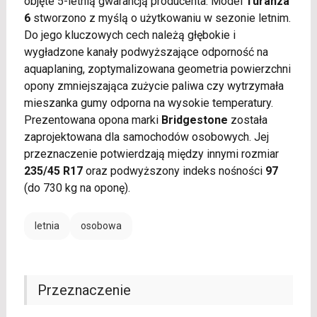
objęte 5-letnią gwarancją producenta. Model
Turanza
6
stworzono z myślą o użytkowaniu w sezonie letnim.
Do jego kluczowych cech należą głębokie i
wygładzone kanały podwyższające odporność na
aquaplaning, zoptymalizowana geometria powierzchni
opony zmniejszająca zużycie paliwa czy wytrzymała
mieszanka gumy odporna na wysokie temperatury.
Prezentowana opona marki
Bridgestone
została
zaprojektowana dla samochodów osobowych. Jej
przeznaczenie potwierdzają między innymi rozmiar
235/45 R17
oraz podwyższony indeks nośności
97
(do 730 kg na oponę).
letnia
osobowa
Przeznaczenie