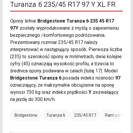
Turanza 6 235/45 R17 97 Y XL FR
Opony letnie
Bridgestone Turanza 6 235 45 R17
97Y
zostały wyprodukowane z myślą o zapewnieniu
bezpiecznego i komfortowego podróżowania.
Prezentowany rozmiar 235/45 R17 należy
interpretować w następujący sposób. Pierwsza liczba
(235) to szerokość opony w milimetrach, dwie kolejne
cyfry (45) oznaczają wysokość profilu, a trzecia to
średnica opony podawana w calach (tutaj 17). Model
Bridgestone Turanza 6
posiada indeks nośności
97
oznaczający, że maksymalne obciążenie na oponę
wynosi 730 kg oraz indeks prędkości
Y
zezwalający
na jazdę do 300 km/h.
Bridgestone
Turanza 6
235/45 R17
Rant ochronny