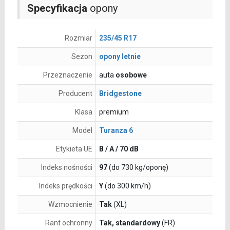
Specyfikacja
opony
Rozmiar
235/45 R17
Sezon
opony letnie
Przeznaczenie
auta
osobowe
Producent
Bridgestone
Klasa
premium
Model
Turanza 6
Etykieta UE
B / A / 70 dB
Indeks nośności
97
(do 730 kg/oponę)
Indeks prędkości
Y
(do 300 km/h)
Wzmocnienie
Tak
(XL)
Rant ochronny
Tak, standardowy
(FR)