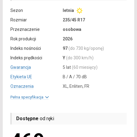
Sezon
letnia
Rozmiar
235/45 R17
Przeznaczenie
osobowa
Rok produkcji
2026
Indeks nośności
97
(do 730 kg/oponę)
Indeks prędkości
Y
(do 300 km/h)
Gwarancja
5 lat
(60 miesięcy)
Etykieta UE
B / A / 70 dB
Oznaczenia
XL, Enliten, FR
Pełna specyfikacja
Dostępne
od ręki