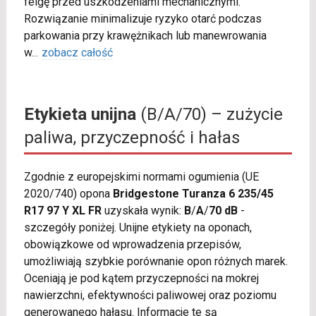
felgę przed uszkodzeniami mechanicznymi.
Rozwiązanie minimalizuje ryzyko otarć podczas
parkowania przy krawężnikach lub manewrowania
w
...
zobacz całość
Etykieta unijna
(B/A/70) – zużycie
paliwa, przyczepność i hałas
Zgodnie z europejskimi normami ogumienia (UE
2020/740) opona
Bridgestone Turanza 6 235/45
R17 97 Y XL FR
uzyskała wynik:
B
/
A
/
70 dB
-
szczegóły poniżej. Unijne etykiety na oponach,
obowiązkowe od wprowadzenia przepisów,
umożliwiają szybkie porównanie opon różnych marek.
Oceniają je pod kątem przyczepności na mokrej
nawierzchni, efektywności paliwowej oraz poziomu
generowanego hałasu. Informacje te są