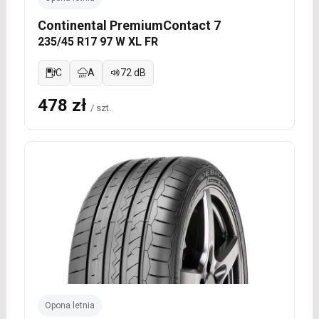
Continental PremiumContact 7
235/45 R17 97 W XL FR
C
A
72 dB
478 zł
/ szt.
Opona letnia