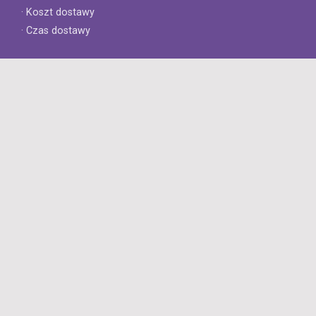
· Koszt dostawy
· Czas dostawy
Obsługa klienta
· Zwroty
· Reklamacje
· Najczęściej zadawane pytania
· Gwarancja na opony
· Kontakt
8opon.pl
· O firmie
· Opinie klientów
· Dlaczego warto u nas kupić?
· Polityka prywatności
· Regulamin