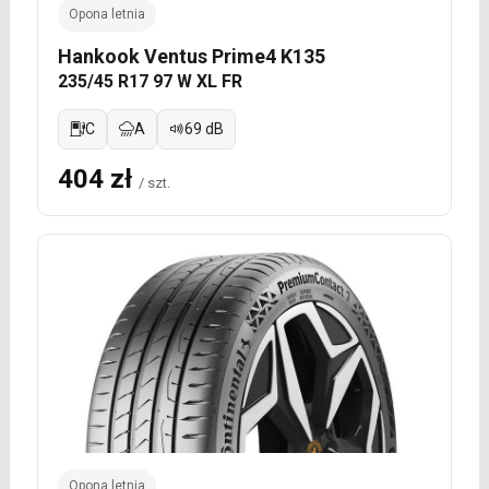
Opona letnia
Hankook Ventus Prime4 K135
235/45 R17 97 W XL FR
C
A
69 dB
404 zł
/ szt.
Opona letnia