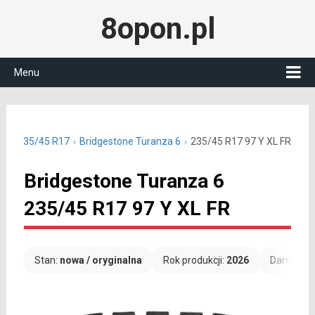
8opon.pl
Menu
tnie 235/45 R17
Bridgestone Turanza 6
235/45 R17 97 Y XL FR
Bridgestone Turanza 6
235/45 R17 97 Y XL FR
Stan:
nowa / oryginalna
Rok produkcji:
2026
Darmowa 