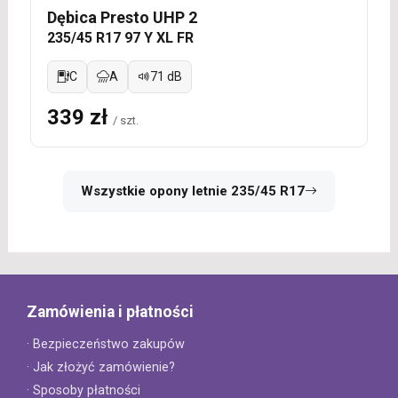
Dębica Presto UHP 2
235/45 R17 97 Y XL FR
C
A
71 dB
339 zł
/ szt.
Wszystkie opony letnie 235/45 R17
Zamówienia i płatności
· Bezpieczeństwo zakupów
· Jak złożyć zamówienie?
· Sposoby płatności