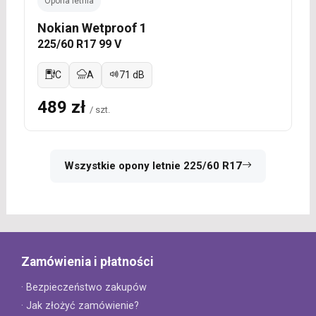
Opona letnia
Nokian Wetproof 1
225/60 R17 99 V
C
A
71 dB
489 zł
/ szt.
Wszystkie opony letnie 225/60 R17
Zamówienia i płatności
· Bezpieczeństwo zakupów
· Jak złożyć zamówienie?