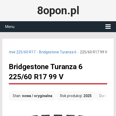
8opon.pl
Menu
ony letnie 225/60 R17
Bridgestone Turanza 6
225/60 R17 99 V
Bridgestone Turanza 6
225/60 R17 99 V
Stan:
nowa / oryginalna
Rok produkcji:
2025
Darmowa 