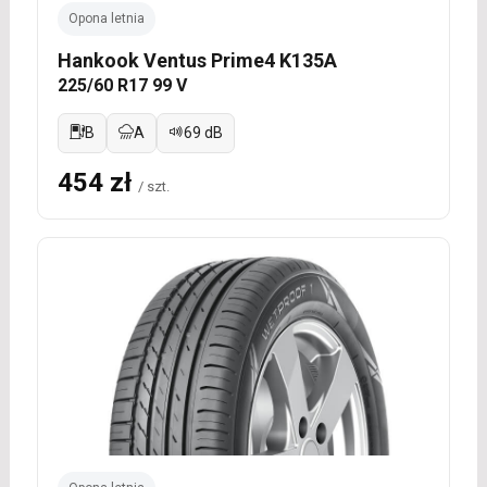
Opona letnia
Hankook Ventus Prime4 K135A
225/60 R17 99 V
B
A
69 dB
454 zł
/ szt.