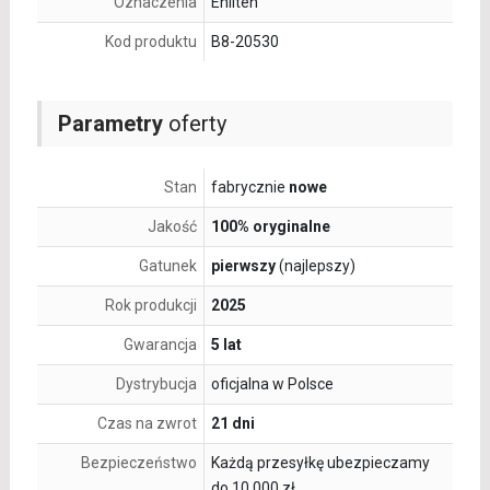
Oznaczenia
Enliten
Kod produktu
B8-20530
Parametry
oferty
Stan
fabrycznie
nowe
Jakość
100% oryginalne
Gatunek
pierwszy
(najlepszy)
Rok produkcji
2025
Gwarancja
5 lat
Dystrybucja
oficjalna w Polsce
Czas na zwrot
21 dni
Bezpieczeństwo
Każdą przesyłkę ubezpieczamy
do 10 000 zł