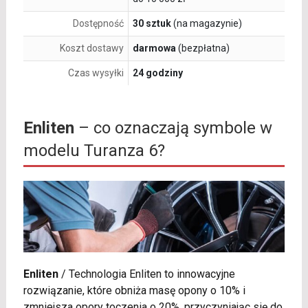
Dostępność
30 sztuk
(na magazynie)
Koszt dostawy
darmowa
(bezpłatna)
Czas wysyłki
24 godziny
Enliten
– co oznaczają symbole w
modelu Turanza 6?
Enliten
/
Technologia Enliten to innowacyjne
rozwiązanie, które obniża masę opony o 10% i
zmniejsza opory toczenia o 20%, przyczyniając się do