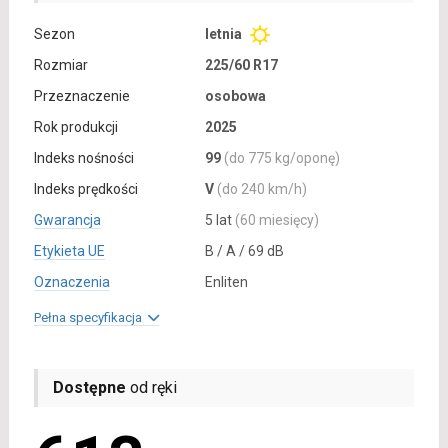
Sezon
letnia
Rozmiar
225/60 R17
Przeznaczenie
osobowa
Rok produkcji
2025
Indeks nośności
99
(do 775 kg/oponę)
Indeks prędkości
V
(do 240 km/h)
Gwarancja
5 lat
(60 miesięcy)
Etykieta UE
B / A / 69 dB
Oznaczenia
Enliten
Pełna specyfikacja
Dostępne
od ręki