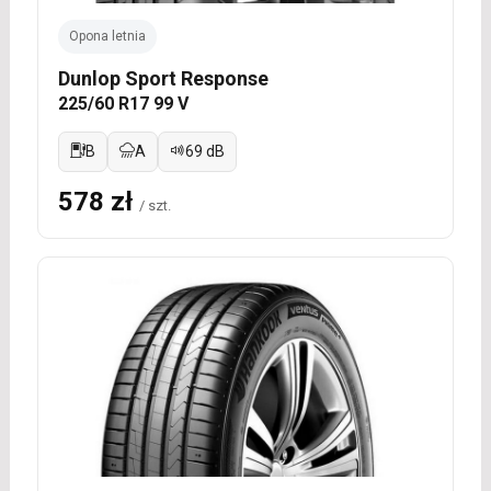
Opona letnia
Dunlop Sport Response
225/60 R17 99 V
B
A
69 dB
578 zł
/ szt.