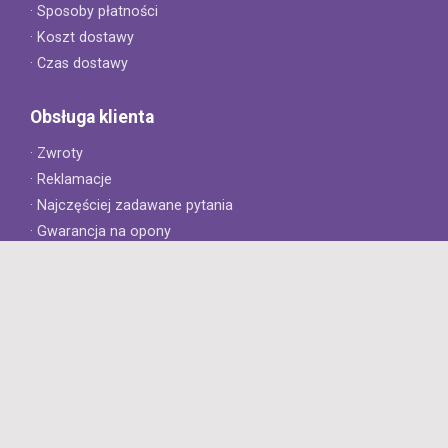
· Sposoby płatności
· Koszt dostawy
· Czas dostawy
Obsługa klienta
· Zwroty
· Reklamacje
· Najczęściej zadawane pytania
· Gwarancja na opony
· Kontakt
8opon.pl
· O firmie
· Opinie klientów
· Dlaczego warto u nas kupić?
· Polityka prywatności