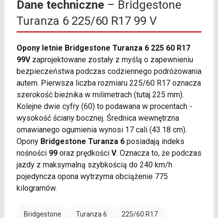
Dane techniczne
– Bridgestone
Turanza 6 225/60 R17 99 V
Opony letnie Bridgestone Turanza 6 225 60 R17
99V
zaprojektowane zostały z myślą o zapewnieniu
bezpieczeństwa podczas codziennego podróżowania
autem. Pierwsza liczba rozmiaru 225/60 R17 oznacza
szerokość bieżnika w milimetrach (tutaj 225 mm).
Kolejne dwie cyfry (60) to podawana w procentach -
wysokość ściany bocznej. Średnica wewnętrzna
omawianego ogumienia wynosi 17 cali (43.18 cm).
Opony
Bridgestone Turanza 6
posiadają indeks
nośności
99
oraz prędkości
V
. Oznacza to, że podczas
jazdy z maksymalną szybkością do 240 km/h
pojedyncza opona wytrzyma obciążenie 775
kilogramów.
Bridgestone
Turanza 6
225/60 R17