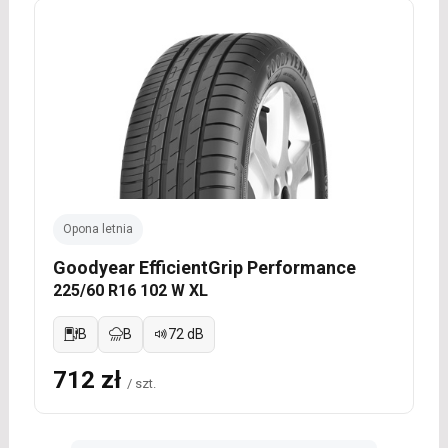
Opona letnia
Goodyear EfficientGrip Performance
225/60 R16 102 W XL
B
B
72 dB
712 zł
/ szt.