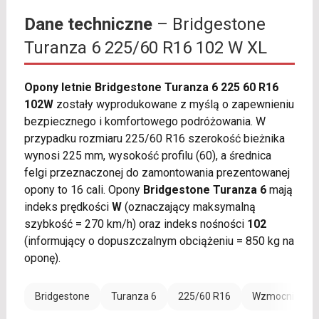
Dane techniczne
– Bridgestone
Turanza 6 225/60 R16 102 W XL
Opony letnie Bridgestone Turanza 6 225 60 R16
102W
zostały wyprodukowane z myślą o zapewnieniu
bezpiecznego i komfortowego podróżowania. W
przypadku rozmiaru 225/60 R16 szerokość bieżnika
wynosi 225 mm, wysokość profilu (60), a średnica
felgi przeznaczonej do zamontowania prezentowanej
opony to 16 cali. Opony
Bridgestone Turanza 6
mają
indeks prędkości
W
(oznaczający maksymalną
szybkość = 270 km/h) oraz indeks nośności
102
(informujący o dopuszczalnym obciążeniu = 850 kg na
oponę).
Bridgestone
Turanza 6
225/60 R16
Wzmocnienie (