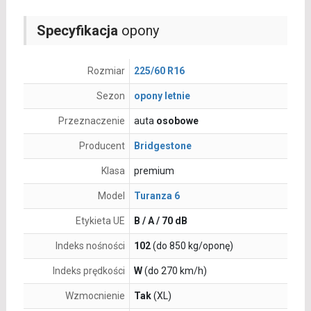
Specyfikacja
opony
Rozmiar
225/60 R16
Sezon
opony letnie
Przeznaczenie
auta
osobowe
Producent
Bridgestone
Klasa
premium
Model
Turanza 6
Etykieta UE
B / A / 70 dB
Indeks nośności
102
(do 850 kg/oponę)
Indeks prędkości
W
(do 270 km/h)
Wzmocnienie
Tak
(XL)