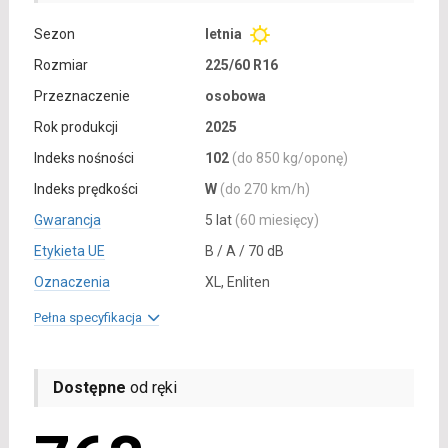
Sezon
letnia
Rozmiar
225/60 R16
Przeznaczenie
osobowa
Rok produkcji
2025
Indeks nośności
102
(do 850 kg/oponę)
Indeks prędkości
W
(do 270 km/h)
Gwarancja
5 lat
(60 miesięcy)
Etykieta UE
B / A / 70 dB
Oznaczenia
XL, Enliten
Pełna specyfikacja
Dostępne
od ręki