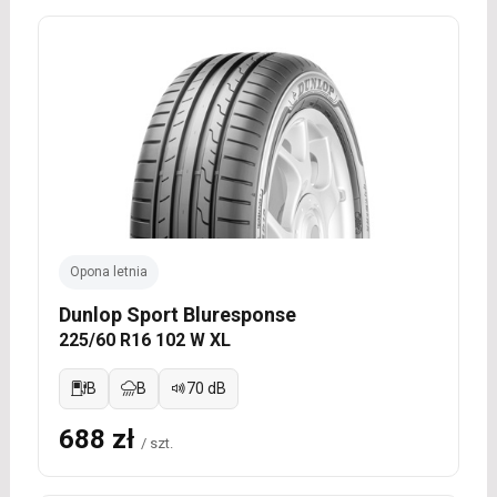
Opona letnia
Dunlop Sport Bluresponse
225/60 R16 102 W XL
B
B
70 dB
688 zł
/ szt.