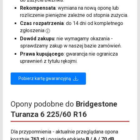
Rekompensata
: wymiana na nową oponę lub
rozliczenie pieniężne zależne od stopnia zużycia.
Czas rozpatrzenia
: do 14 dni od kompletnego
zgłoszenia
Dowód zakupu
: nie wymagamy okazania -
sprawdzamy zakup w naszej bazie zamówień.
Prawa kupującego
: gwarancja nie ogranicza
uprawnień z tytułu rękojmi.
Pobierz kartę gwarancyjną
Opony podobne do
Bridgestone
Turanza 6 225/60 R16
Dla przypomnienia - aktualnie przeglądana opona
kosztuje
763 zł
i posiada etykietę
B / A / 70 dB
.