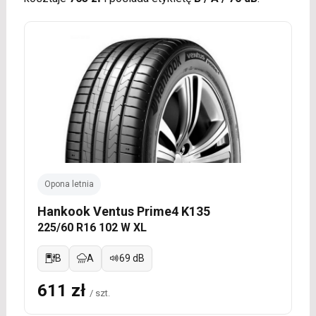
Opona letnia
Hankook Ventus Prime4 K135
225/60 R16 102 W XL
B
A
69 dB
611 zł
/ szt.