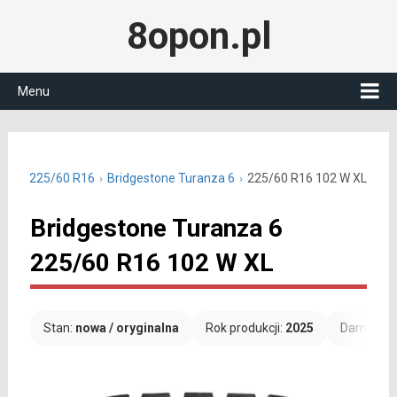
8opon.pl
Menu
etnie 225/60 R16
Bridgestone Turanza 6
225/60 R16 102 W XL
Bridgestone Turanza 6
225/60 R16 102 W XL
Stan:
nowa / oryginalna
Rok produkcji:
2025
Darmowa 