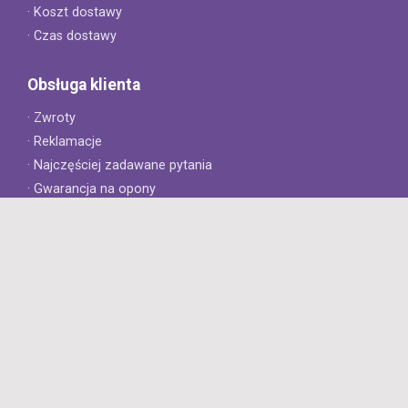
· Koszt dostawy
· Czas dostawy
Obsługa klienta
· Zwroty
· Reklamacje
· Najczęściej zadawane pytania
· Gwarancja na opony
· Kontakt
8opon.pl
· O firmie
· Opinie klientów
· Dlaczego warto u nas kupić?
· Polityka prywatności
· Regulamin