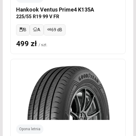
Hankook Ventus Prime4 K135A
225/55 R19 99 V FR
B
A
69 dB
499 zł
/ szt.
Opona letnia