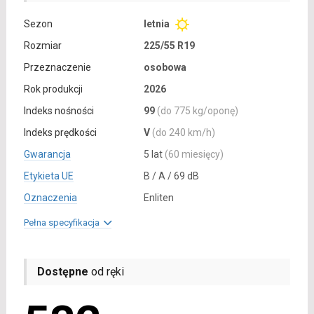
Sezon
letnia
Rozmiar
225/55 R19
Przeznaczenie
osobowa
Rok produkcji
2026
Indeks nośności
99
(do 775 kg/oponę)
Indeks prędkości
V
(do 240 km/h)
Gwarancja
5 lat
(60 miesięcy)
Etykieta UE
B / A / 69 dB
Oznaczenia
Enliten
Pełna specyfikacja
Dostępne
od ręki