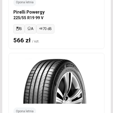
Opona letnia
Pirelli Powergy
225/55 R19 99 V
B
A
70 dB
566 zł
/ szt.
Opona letnia