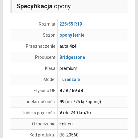
Specyfikacja
opony
Rozmiar
225/55 R19
Sezon
opony letnie
Przeznaczenie
auta
4x4
Producent
Bridgestone
Klasa
premium
Model
Turanza 6
Etykieta UE
B / A / 69 dB
Indeks nośności
99
(do 775 kg/oponę)
Indeks prędkości
V
(do 240 km/h)
Oznaczenia
Enliten
Kod produktu
B8-20560