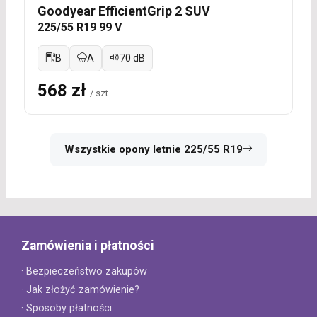
Goodyear EfficientGrip 2 SUV
225/55 R19 99 V
B
A
70 dB
568 zł
/ szt.
Wszystkie opony letnie 225/55 R19
Zamówienia i płatności
· Bezpieczeństwo zakupów
· Jak złożyć zamówienie?
· Sposoby płatności