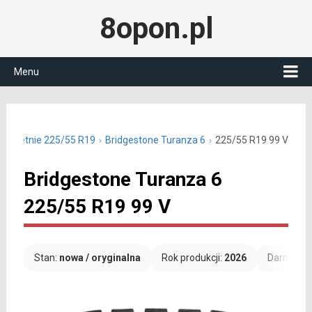
8opon.pl
Menu
ony letnie 225/55 R19
Bridgestone Turanza 6
225/55 R19 99 V
Bridgestone Turanza 6
225/55 R19 99 V
Stan:
nowa / oryginalna
Rok produkcji:
2026
Darmowa 