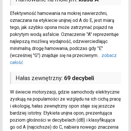
Efektywność hamowania na mokrej nawierzchni,
oznaczana na etykiecie unijnej od A do E, jest miarą
tego, jak szybko opona może zatrzymać pojazd na
pokrytym wodą asfalcie. Oznaczenie "A" reprezentuje
najlepszą możliwą wydajność, odzwierciedlając
minimalną drogę hamowania, podczas gdy "E"
(wcześniej "G") znajduje się na przeciwnym
...
zobacz
całość
Hałas zewnętrzny:
69 decybeli
W świecie motoryzacji, gdzie samochody elektryczne
zyskują na popularności ze względu na ich cichą pracę
i ekologię, hałas zewnętrzny opon staje się jeszcze
bardziej istotny. Etykieta unijna opon, prezentująca
poziom głośności w decybelach (dB) i klasyfikująca
go od A (najcichsze) do C, nabiera nowego znaczenia