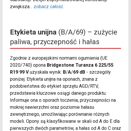
zwiększa
...
zobacz całość
Etykieta unijna
(B/A/69) – zużycie
paliwa, przyczepność i hałas
Zgodnie z europejskimi normami ogumienia (UE
2020/740) opona
Bridgestone Turanza 6 225/55
R19 99 V
uzyskała wynik:
B
/
A
/
69 dB
- szczegóły
poniżej. Etykieta unijna na oponach, znana z
podobieństwa do etykiet sprzętu AGD/RTV,
przedstawia kluczowe osiągi danego produktu.
Informuje ona o oporach toczenia, przyczepności na
mokrej nawierzchni oraz poziomie hałasu
zewnętrznego, umożliwiając porównanie różnych
modeli. Opony są klasyfikowane w skali od A do E dla
pierwszych dwóch parametrów, a hałas od A do C oraz