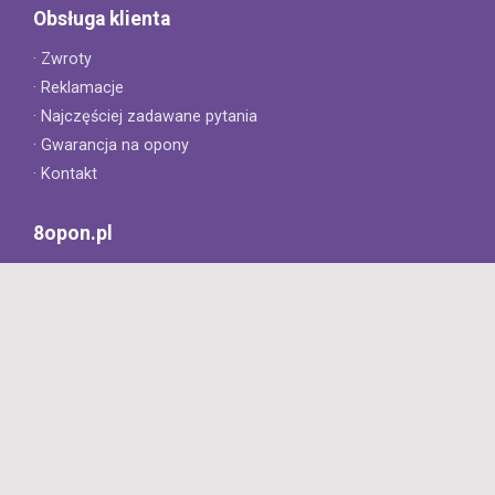
Obsługa klienta
· Zwroty
· Reklamacje
· Najczęściej zadawane pytania
· Gwarancja na opony
· Kontakt
8opon.pl
· O firmie
· Opinie klientów
· Dlaczego warto u nas kupić?
· Polityka prywatności
· Regulamin
Profesjonalny sklep z oponami oferujący tylko oryginalne
produkty. Szybka dostawa i niskie ceny.