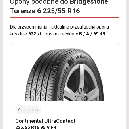
Opony podobne do
Bridgestone
Turanza 6 225/55 R16
Dla przypomnienia - aktualnie przeglądana opona
kosztuje
622 zł
i posiada etykietę
B / A / 69 dB
.
Opona letnia
Continental UltraContact
225/55 R16 95 V FR