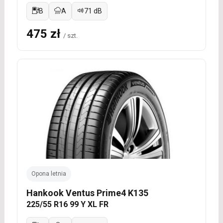
B
A
71 dB
475 zł
/ szt.
Opona letnia
Hankook Ventus Prime4 K135
225/55 R16 99 Y XL FR