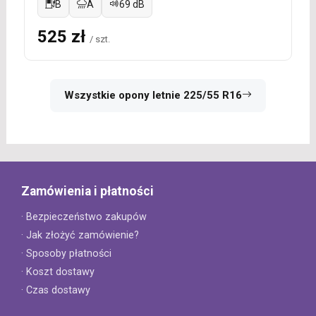
B
A
69 dB
525 zł
/ szt.
Wszystkie opony letnie 225/55 R16
Zamówienia i płatności
· Bezpieczeństwo zakupów
· Jak złożyć zamówienie?
· Sposoby płatności
· Koszt dostawy
· Czas dostawy