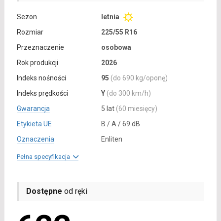
Sezon
letnia
Rozmiar
225/55 R16
Przeznaczenie
osobowa
Rok produkcji
2026
Indeks nośności
95
(do 690 kg/oponę)
Indeks prędkości
Y
(do 300 km/h)
Gwarancja
5 lat
(60 miesięcy)
Etykieta UE
B / A / 69 dB
Oznaczenia
Enliten
Pełna specyfikacja
Dostępne
od ręki