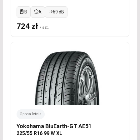
B
A
69 dB
724 zł
/ szt.
Opona letnia
Yokohama BluEarth-GT AE51
225/55 R16 99 W XL