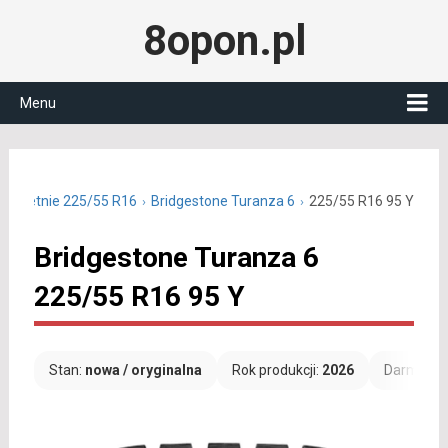
8opon.pl
Menu
ony letnie 225/55 R16
Bridgestone Turanza 6
225/55 R16 95 Y
Bridgestone Turanza 6
225/55 R16 95 Y
Stan:
nowa / oryginalna
Rok produkcji:
2026
Darmowa 