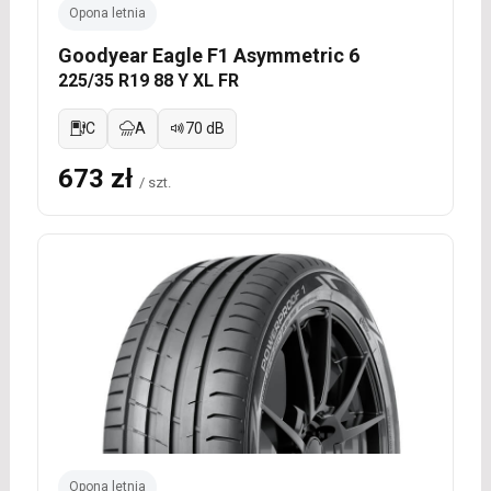
Opona letnia
Goodyear Eagle F1 Asymmetric 6
225/35 R19 88 Y XL FR
C
A
70 dB
673 zł
/ szt.
Opona letnia