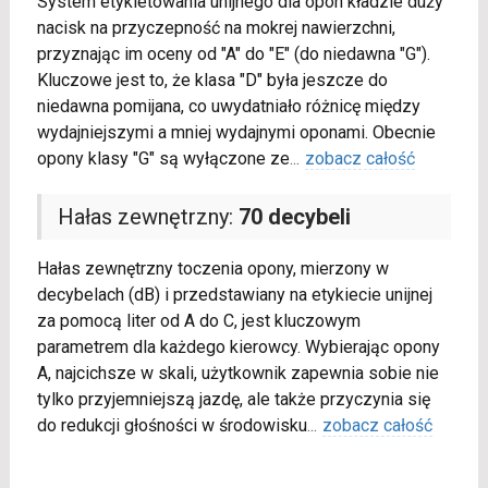
System etykietowania unijnego dla opon kładzie duży
nacisk na przyczepność na mokrej nawierzchni,
przyznając im oceny od "A" do "E" (do niedawna "G").
Kluczowe jest to, że klasa "D" była jeszcze do
niedawna pomijana, co uwydatniało różnicę między
wydajniejszymi a mniej wydajnymi oponami. Obecnie
opony klasy "G" są wyłączone ze
...
zobacz całość
Hałas zewnętrzny:
70 decybeli
Hałas zewnętrzny toczenia opony, mierzony w
decybelach (dB) i przedstawiany na etykiecie unijnej
za pomocą liter od A do C, jest kluczowym
parametrem dla każdego kierowcy. Wybierając opony
A, najcichsze w skali, użytkownik zapewnia sobie nie
tylko przyjemniejszą jazdę, ale także przyczynia się
do redukcji głośności w środowisku
...
zobacz całość