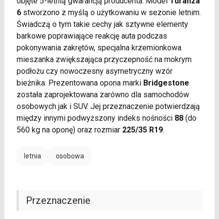
objęte 5-letnią gwarancją producenta. Model
Turanza
6
stworzono z myślą o użytkowaniu w sezonie letnim.
Świadczą o tym takie cechy jak sztywne elementy
barkowe poprawiające reakcję auta podczas
pokonywania zakrętów, specjalna krzemionkowa
mieszanka zwiększająca przyczepność na mokrym
podłożu czy nowoczesny asymetryczny wzór
bieżnika. Prezentowana opona marki
Bridgestone
została zaprojektowana zarówno dla samochodów
osobowych jak i SUV. Jej przeznaczenie potwierdzają
między innymi podwyższony indeks nośności
88
(do
560 kg na oponę) oraz rozmiar
225/35 R19
.
letnia
osobowa
Przeznaczenie