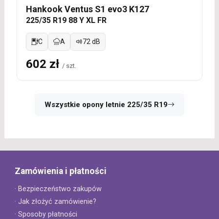
Hankook Ventus S1 evo3 K127
225/35 R19 88 Y XL FR
C
A
72 dB
602 zł
/ szt.
Wszystkie opony letnie 225/35 R19
Zamówienia i płatności
· Bezpieczeństwo zakupów
· Jak złożyć zamówienie?
· Sposoby płatności