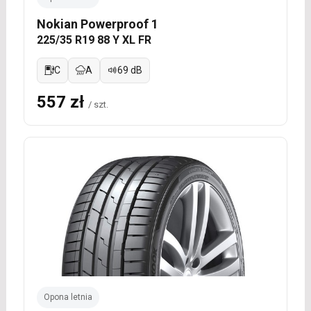
Nokian Powerproof 1
225/35 R19 88 Y XL FR
C
A
69 dB
557 zł
/ szt.
Opona letnia