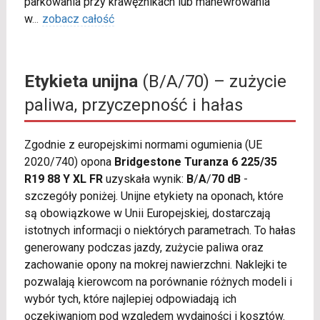
parkowania przy krawężnikach lub manewrowania
w
...
zobacz całość
Etykieta unijna
(B/A/70) – zużycie
paliwa, przyczepność i hałas
Zgodnie z europejskimi normami ogumienia (UE
2020/740) opona
Bridgestone Turanza 6 225/35
R19 88 Y XL FR
uzyskała wynik:
B
/
A
/
70 dB
-
szczegóły poniżej. Unijne etykiety na oponach, które
są obowiązkowe w Unii Europejskiej, dostarczają
istotnych informacji o niektórych parametrach. To hałas
generowany podczas jazdy, zużycie paliwa oraz
zachowanie opony na mokrej nawierzchni. Naklejki te
pozwalają kierowcom na porównanie różnych modeli i
wybór tych, które najlepiej odpowiadają ich
oczekiwaniom pod względem wydajności i kosztów.