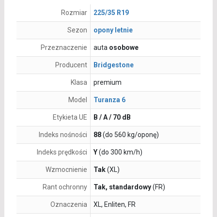
Rozmiar
225/35 R19
Sezon
opony letnie
Przeznaczenie
auta
osobowe
Producent
Bridgestone
Klasa
premium
Model
Turanza 6
Etykieta UE
B / A / 70 dB
Indeks nośności
88
(do 560 kg/oponę)
Indeks prędkości
Y
(do 300 km/h)
Wzmocnienie
Tak
(XL)
Rant ochronny
Tak, standardowy
(FR)
Oznaczenia
XL, Enliten, FR