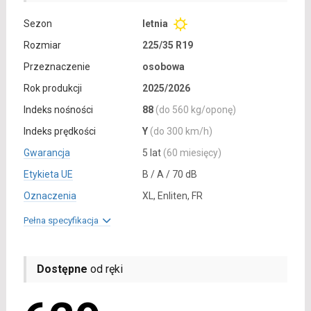
Sezon
letnia
Rozmiar
225/35 R19
Przeznaczenie
osobowa
Rok produkcji
2025/2026
Indeks nośności
88
(do 560 kg/oponę)
Indeks prędkości
Y
(do 300 km/h)
Gwarancja
5 lat
(60 miesięcy)
Etykieta UE
B / A / 70 dB
Oznaczenia
XL, Enliten, FR
Pełna specyfikacja
Dostępne
od ręki