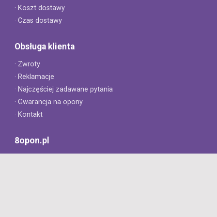
· Koszt dostawy
· Czas dostawy
Obsługa klienta
· Zwroty
· Reklamacje
· Najczęściej zadawane pytania
· Gwarancja na opony
· Kontakt
8opon.pl
· O firmie
· Opinie klientów
· Dlaczego warto u nas kupić?
· Polityka prywatności
· Regulamin