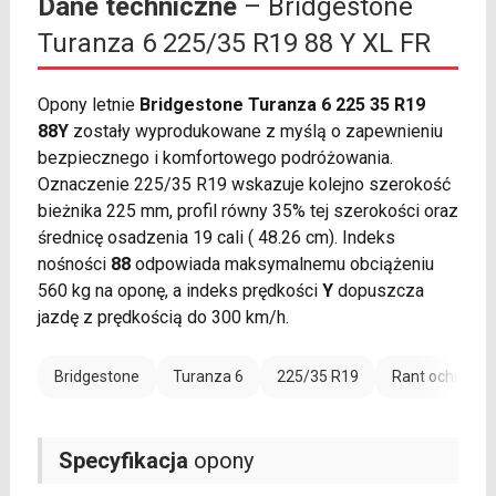
Dane techniczne
– Bridgestone
Turanza 6 225/35 R19 88 Y XL FR
Opony letnie
Bridgestone Turanza 6 225 35 R19
88Y
zostały wyprodukowane z myślą o zapewnieniu
bezpiecznego i komfortowego podróżowania.
Oznaczenie 225/35 R19 wskazuje kolejno szerokość
bieżnika 225 mm, profil równy 35% tej szerokości oraz
średnicę osadzenia 19 cali ( 48.26 cm). Indeks
nośności
88
odpowiada maksymalnemu obciążeniu
560 kg na oponę, a indeks prędkości
Y
dopuszcza
jazdę z prędkością do 300 km/h.
Bridgestone
Turanza 6
225/35 R19
Rant ochronny
Specyfikacja
opony