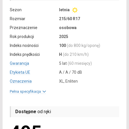
Sezon
letnia
Rozmiar
215/60 R17
Przeznaczenie
osobowa
Rok produkcji
2025
Indeks nośności
100
(do 800 kg/oponę)
Indeks prędkości
H
(do 210 km/h)
Gwarancja
5 lat
(60 miesięcy)
Etykieta UE
A / A / 70 dB
Oznaczenia
XL, Enliten
Pełna specyfikacja
Dostępne
od ręki