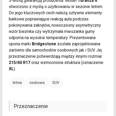
5-letnią gwarancją producenta. Model
Turanza 6
stworzono z myślą o użytkowaniu w sezonie letnim.
Do jego kluczowych cech należą sztywne elementy
barkowe poprawiające reakcję auta podczas
pokonywania zakrętów, nowoczesny asymetryczny
wzór bieżnika czy wytrzymała mieszanka gumy
odporna na wysokie temperatury. Prezentowana
opona marki
Bridgestone
została zaprojektowana
zarówno dla samochodów osobowych jak i SUV. Jej
przeznaczenie potwierdzają między innymi rozmiar
215/60 R17
oraz wzmocniona struktura (oznaczenie
XL
).
letnia
osobowa
SUV
Przeznaczenie