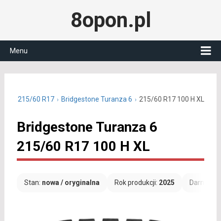
8opon.pl
Menu
letnie 215/60 R17
Bridgestone Turanza 6
215/60 R17 100 H XL
Bridgestone Turanza 6
215/60 R17 100 H XL
Stan:
nowa / oryginalna
Rok produkcji:
2025
Darmowa 