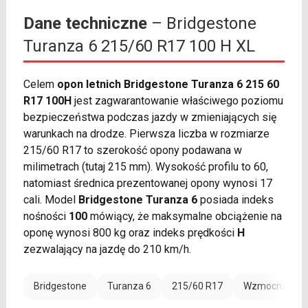
Dane techniczne
– Bridgestone
Turanza 6 215/60 R17 100 H XL
Celem
opon letnich Bridgestone Turanza 6 215 60
R17 100H
jest zagwarantowanie właściwego poziomu
bezpieczeństwa podczas jazdy w zmieniających się
warunkach na drodze. Pierwsza liczba w rozmiarze
215/60 R17 to szerokość opony podawana w
milimetrach (tutaj 215 mm). Wysokość profilu to 60,
natomiast średnica prezentowanej opony wynosi 17
cali. Model
Bridgestone Turanza 6
posiada indeks
nośności
100
mówiący, że maksymalne obciążenie na
oponę wynosi 800 kg oraz indeks prędkości
H
zezwalający na jazdę do 210 km/h.
Bridgestone
Turanza 6
215/60 R17
Wzmocnienie (