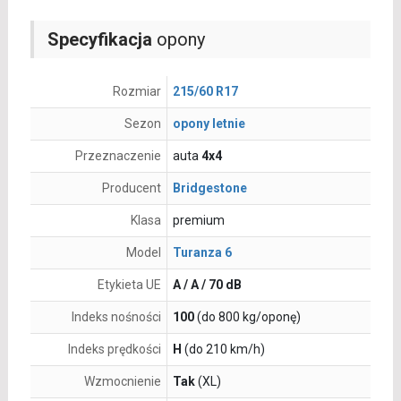
Specyfikacja
opony
Rozmiar
215/60 R17
Sezon
opony letnie
Przeznaczenie
auta
4x4
Producent
Bridgestone
Klasa
premium
Model
Turanza 6
Etykieta UE
A / A / 70 dB
Indeks nośności
100
(do 800 kg/oponę)
Indeks prędkości
H
(do 210 km/h)
Wzmocnienie
Tak
(XL)