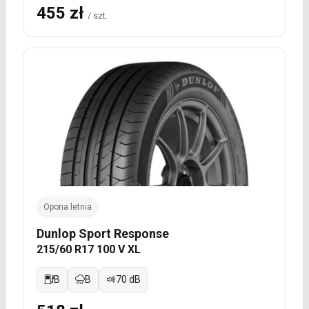
455 zł
/ szt.
Opona letnia
Dunlop Sport Response
215/60 R17 100 V XL
B
B
70 dB