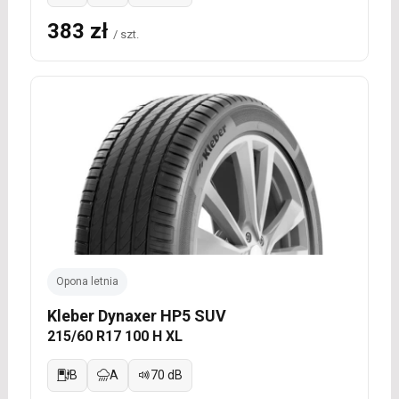
383 zł
/ szt.
Opona letnia
Kleber Dynaxer HP5 SUV
215/60 R17 100 H XL
B
A
70 dB