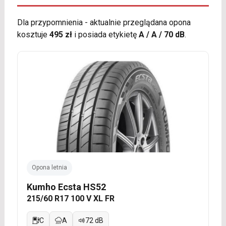
Dla przypomnienia - aktualnie przeglądana opona
kosztuje
495 zł
i posiada etykietę
A / A / 70 dB
.
Opona letnia
Kumho Ecsta HS52
215/60 R17 100 V XL FR
C
A
72 dB