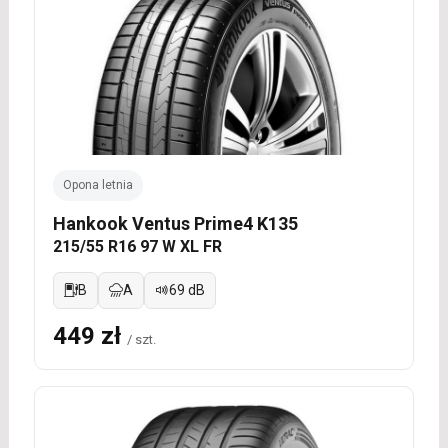
Opona letnia
Hankook Ventus Prime4 K135
215/55 R16 97 W XL FR
B
A
69 dB
449 zł
/ szt.