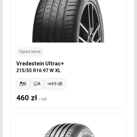
Opona letnia
Vredestein Ultrac+
215/55 R16 97 W XL
B
A
69 dB
460 zł
/ szt.