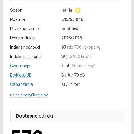
Sezon
letnia
Rozmiar
215/55 R16
Przeznaczenie
osobowa
Rok produkcji
2025/2026
Indeks nośności
97
(do 730 kg/oponę)
Indeks prędkości
W
(do 270 km/h)
Gwarancja
5 lat
(60 miesięcy)
Etykieta UE
B / A / 70 dB
Oznaczenia
XL, Enliten
Pełna specyfikacja
Dostępne
od ręki