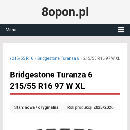
8opon.pl
Menu
letnie 215/55 R16
Bridgestone Turanza 6
215/55 R16 97 W XL
Bridgestone Turanza 6
215/55 R16 97 W XL
Stan:
nowa / oryginalna
Rok produkcji:
2025/2026
Dar