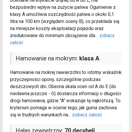
oceniane na etykiecie unijnej od A do E, ma
bezpośredni wpływ na zużycie paliwa. Ogumienie z
klasy A umożliwia oszczędność paliwa o około 0,1
litra na 100 km (względem oceny B), co przekłada się
na mniejsze koszty eksploatacji pojazdu oraz
zredukowane do minimum obciążenie dla
...
zobacz
całość
Hamowanie na mokrym:
klasa A
Hamowanie na mokrej nawierzchni to istotny wskaźnik
przyczepności opony, szczególnie podczas
deszczowych dni. Obecna skala ocen od A do E (do
niedawna jeszcze - G) dostarcza informacji o długości
drogi hamowania, gdzie "A" wskazuje tę najkrótszą. To
kryterium pomaga w ocenie tego, jak guma zachowa
się w trudnych warunkach na
...
zobacz całość
Hałas zewnętrzny:
70 decybeli