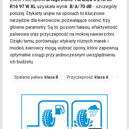
R16 97 W XL
uzyskała wynik:
B
/
A
/
70 dB
- szczegóły
poniżej. Etykiety unijne na oponach to kluczowe
narzędzie dla kierowców, pozwalające ocenić trzy
główne parametry. Są to: poziom hałasu, efektywność
paliwowa oraz przyczepność na mokrej nawierzchni.
Dzięki temu, porównując etykiety różnych marek i
modeli, kierowcy mogą wybrać opony, które zapewnią
optymalne osiągi przy jednoczesnym uwzględnieniu
ich budżetu.
Spalanie paliwa:
klasa B
Przyczepność:
klasa A
Hałas: