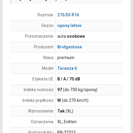
Rozmiar
215/55 R16
Sezon
opony letnie
Przeznaczenie
auta
osobowe
Producent
Bridgestone
Klasa
premium
Model
Turanza 6
Etykieta UE
B / A / 70 dB
Indeks nośności
97
(do 730 kg/oponę)
Indeks prędkości
W
(do 270 km/h)
Wzmocnienie
Tak
(XL)
Oznaczenia
XL, Enliten
Kod produktu
B8-22315