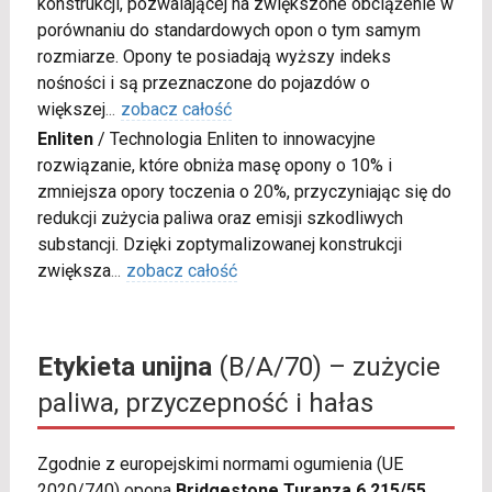
konstrukcji, pozwalającej na zwiększone obciążenie w
porównaniu do standardowych opon o tym samym
rozmiarze. Opony te posiadają wyższy indeks
nośności i są przeznaczone do pojazdów o
większej
...
zobacz całość
Enliten
/
Technologia Enliten to innowacyjne
rozwiązanie, które obniża masę opony o 10% i
zmniejsza opory toczenia o 20%, przyczyniając się do
redukcji zużycia paliwa oraz emisji szkodliwych
substancji. Dzięki zoptymalizowanej konstrukcji
zwiększa
...
zobacz całość
Etykieta unijna
(B/A/70) – zużycie
paliwa, przyczepność i hałas
Zgodnie z europejskimi normami ogumienia (UE
2020/740) opona
Bridgestone Turanza 6 215/55