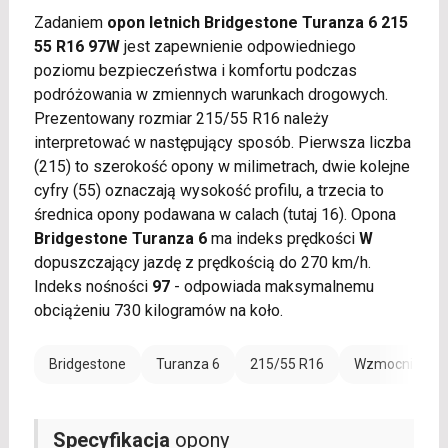
Zadaniem
opon letnich Bridgestone Turanza 6 215
55 R16 97W
jest zapewnienie odpowiedniego
poziomu bezpieczeństwa i komfortu podczas
podróżowania w zmiennych warunkach drogowych.
Prezentowany rozmiar 215/55 R16 należy
interpretować w następujący sposób. Pierwsza liczba
(215) to szerokość opony w milimetrach, dwie kolejne
cyfry (55) oznaczają wysokość profilu, a trzecia to
średnica opony podawana w calach (tutaj 16). Opona
Bridgestone Turanza 6
ma indeks prędkości
W
dopuszczający jazdę z prędkością do 270 km/h.
Indeks nośności
97
- odpowiada maksymalnemu
obciążeniu 730 kilogramów na koło.
Bridgestone
Turanza 6
215/55 R16
Wzmocnienie (
Specyfikacja
opony