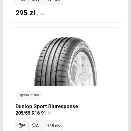
295 zł
/ szt.
Opona letnia
Dunlop Sport Bluresponse
205/55 R16 91 H
B
A
68 dB