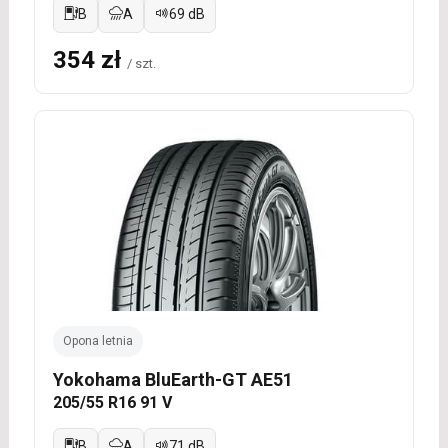
B
A
69 dB
354 zł
/ szt.
Opona letnia
Yokohama BluEarth-GT AE51
205/55 R16 91 V
B
A
71 dB