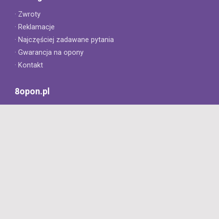
· Zwroty
· Reklamacje
· Najczęściej zadawane pytania
· Gwarancja na opony
· Kontakt
8opon.pl
· O firmie
· Opinie klientów
· Dlaczego warto u nas kupić?
· Polityka prywatności
· Regulamin
Profesjonalny sklep z oponami oferujący tylko oryginalne
produkty. Szybka dostawa i niskie ceny.