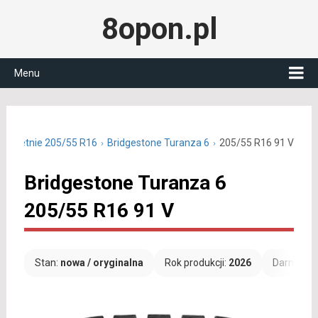
8opon.pl
Menu
ony letnie 205/55 R16
Bridgestone Turanza 6
205/55 R16 91 V
Bridgestone Turanza 6
205/55 R16 91 V
Stan:
nowa / oryginalna
Rok produkcji:
2026
Darmowa 