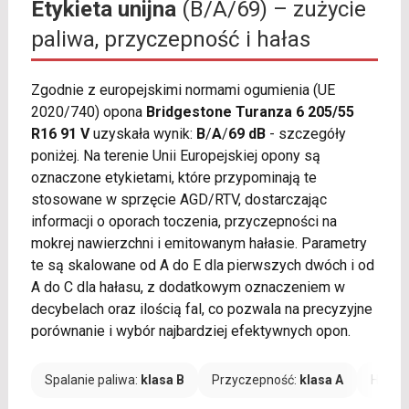
Etykieta unijna
(B/A/69) – zużycie
paliwa, przyczepność i hałas
Zgodnie z europejskimi normami ogumienia (UE
2020/740) opona
Bridgestone Turanza 6 205/55
R16 91 V
uzyskała wynik:
B
/
A
/
69 dB
- szczegóły
poniżej. Na terenie Unii Europejskiej opony są
oznaczone etykietami, które przypominają te
stosowane w sprzęcie AGD/RTV, dostarczając
informacji o oporach toczenia, przyczepności na
mokrej nawierzchni i emitowanym hałasie. Parametry
te są skalowane od A do E dla pierwszych dwóch i od
A do C dla hałasu, z dodatkowym oznaczeniem w
decybelach oraz ilością fal, co pozwala na precyzyjne
porównanie i wybór najbardziej efektywnych opon.
Spalanie paliwa:
klasa B
Przyczepność:
klasa A
Hałas: