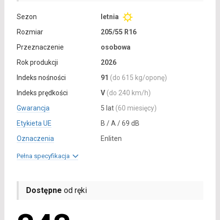
Sezon
letnia
Rozmiar
205/55 R16
Przeznaczenie
osobowa
Rok produkcji
2026
Indeks nośności
91
(do 615 kg/oponę)
Indeks prędkości
V
(do 240 km/h)
Gwarancja
5 lat
(60 miesięcy)
Etykieta UE
B / A / 69 dB
Oznaczenia
Enliten
Pełna specyfikacja
Dostępne
od ręki