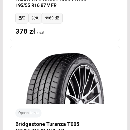
195/55 R16 87 V FR
C
A
69 dB
378 zł
/ szt.
Opona letnia
Bridgestone Turanza T005