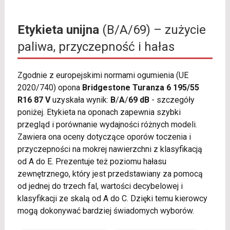
Etykieta unijna
(B/A/69) – zużycie
paliwa, przyczepność i hałas
Zgodnie z europejskimi normami ogumienia (UE
2020/740) opona
Bridgestone Turanza 6 195/55
R16 87 V
uzyskała wynik:
B
/
A
/
69 dB
- szczegóły
poniżej. Etykieta na oponach zapewnia szybki
przegląd i porównanie wydajności różnych modeli.
Zawiera ona oceny dotyczące oporów toczenia i
przyczepności na mokrej nawierzchni z klasyfikacją
od A do E. Prezentuje też poziomu hałasu
zewnętrznego, który jest przedstawiany za pomocą
od jednej do trzech fal, wartości decybelowej i
klasyfikacji ze skalą od A do C. Dzięki temu kierowcy
mogą dokonywać bardziej świadomych wyborów.