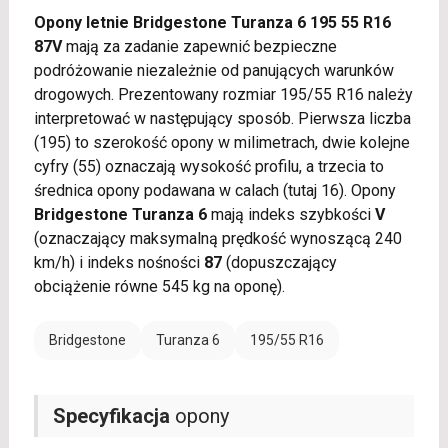
Opony letnie Bridgestone Turanza 6 195 55 R16
87V
mają za zadanie zapewnić bezpieczne
podróżowanie niezależnie od panujących warunków
drogowych. Prezentowany rozmiar 195/55 R16 należy
interpretować w następujący sposób. Pierwsza liczba
(195) to szerokość opony w milimetrach, dwie kolejne
cyfry (55) oznaczają wysokość profilu, a trzecia to
średnica opony podawana w calach (tutaj 16). Opony
Bridgestone Turanza 6
mają indeks szybkości
V
(oznaczający maksymalną prędkość wynoszącą 240
km/h) i indeks nośności
87
(dopuszczający
obciążenie równe 545 kg na oponę).
Bridgestone
Turanza 6
195/55 R16
Specyfikacja
opony