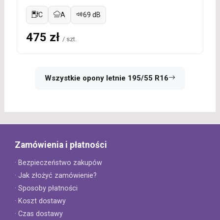
C
A
69 dB
475 zł
/ szt.
Wszystkie opony letnie 195/55 R16
Zamówienia i płatności
· Bezpieczeństwo zakupów
· Jak złożyć zamówienie?
· Sposoby płatności
· Koszt dostawy
· Czas dostawy