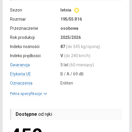
Sezon
letnia
Rozmiar
195/55 R16
Przeznaczenie
osobowa
Rok produkcji
2025/2026
Indeks nośności
87
(do 545 kg/oponę)
Indeks prędkości
V
(do 240 km/h)
Gwarancja
5 lat
(60 miesięcy)
Etykieta UE
B / A / 69 dB
Oznaczenia
Enliten
Pełna specyfikacja
Dostępne
od ręki