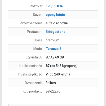
Rozmiar
195/55 R16
Sezon
opony letnie
Przeznaczenie
auta
osobowe
Producent
Bridgestone
Klasa
premium
Model
Turanza 6
Etykieta UE
B / A / 69 dB
Indeks nośności
87
(do 545 kg/oponę)
Indeks prędkości
V
(do 240 km/h)
Oznaczenia
Enliten
Kod produktu
B8-22276