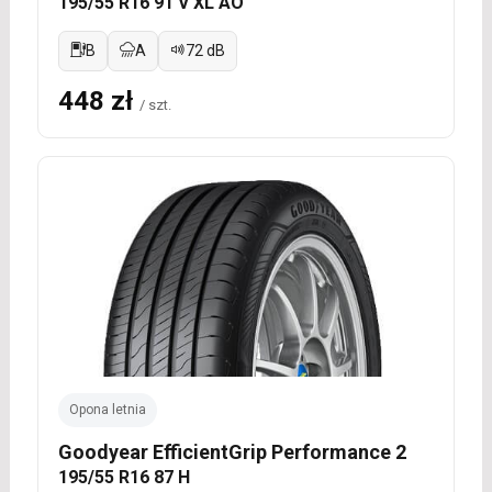
195/55 R16 91 V XL AO
B
A
72 dB
448 zł
/ szt.
Opona letnia
Goodyear EfficientGrip Performance 2
195/55 R16 87 H