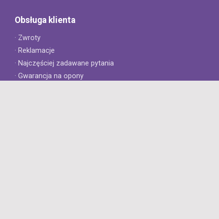
Obsługa klienta
· Zwroty
· Reklamacje
· Najczęściej zadawane pytania
· Gwarancja na opony
· Kontakt
8opon.pl
· O firmie
· Opinie klientów
· Dlaczego warto u nas kupić?
· Polityka prywatności
· Regulamin
Profesjonalny sklep z oponami oferujący tylko oryginalne