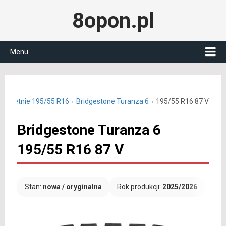
8opon.pl
Menu
ony letnie 195/55 R16
Bridgestone Turanza 6
195/55 R16 87 V
Bridgestone Turanza 6
195/55 R16 87 V
Stan:
nowa / oryginalna
Rok produkcji:
2025/2026
Dar