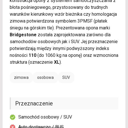
konstrukcja opony z systemem samooczyszczania z
błota pośniegowego, przystosowany do trudnych
warunków kierunkowy wzór bieżnika czy homologacja
zimowa potwierdzona symbolem 3PMSF (płatek
śniegu na górskim tle). Prezentowana opona marki
Bridgestone
została zaprojektowana zarówno dla
samochodów osobowych jak i SUV. Jej przeznaczenie
potwierdzają między innymi podwyższony indeks
nośności
110
(do 1060 kg na oponę) oraz wzmocniona
struktura (oznaczenie
XL
).
zimowa
osobowa
SUV
Przeznaczenie
Samochód osobowy / SUV
Auto dostawcze / BUS