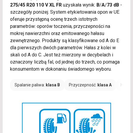
275/45 R20 110 V XL FR
uzyskała wynik:
B
/
A
/
73 dB
-
szczegóły poniżej. System etykietowania opon w UE
oferuje przystępną ocenę trzech istotnych
parametrów: oporów toczenia, przyczepności na
mokrej nawierzchni oraz emitowanego hałasu
zewnętrznego. Produkty są klasyfikowane od A do E
dla pierwszych dwóch parametrów. Hałas z kolei w
skali od A do C. Jest też mierzony w decybelach i
oznaczony liczbą fal, od jednej do trzech, co pomaga
konsumentom w dokonaniu świadomego wyboru.
Spalanie paliwa:
klasa B
Przyczepność:
klasa A
Hałas: