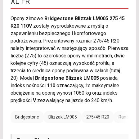
XL FR
Opony zimowe
Bridgestone Blizzak LM005 275 45
R20 110V
zostały wyprodukowane z myślą o
zapewnieniu bezpiecznego i komfortowego
podróżowania. Prezentowany rozmiar 275/45 R20
należy interpretować w następujący sposób. Pierwsza
liczba (275) to szerokość opony w milimetrach, dwie
kolejne cyfry (45) oznaczają wysokość profilu, a
trzecia to średnica opony podawana w calach (tutaj
20). Model
Bridgestone Blizzak LM005
posiada
indeks nośności
110
oznaczający, że maksymalne
obciążenie na oponę wynosi 1060 kg oraz indeks
prędkości
V
zezwalający na jazdę do 240 km/h.
Bridgestone
Blizzak LM005
275/45 R20
Rant ochr