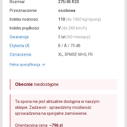
Rozmiar
275/45 R20
Przeznaczenie
osobowa
Indeks nośności
110
(do 1060 kg/oponę)
Indeks prędkości
V
(do 240 km/h)
Gwarancja
5 lat
(60 miesięcy)
Etykieta UE
B / A / 73 dB
Oznaczenia
XL, 3PMSF, M+S, FR
Pełna specyfikacja
Obecnie
niedostępne
Ta opona nie jest aktualnie dostępna w naszym
sklepie. Zadzwoń - sprawdzimy możliwość
sprowadzenia na specjalne zamówienie.
Orientacyjna cena:
~796 zł