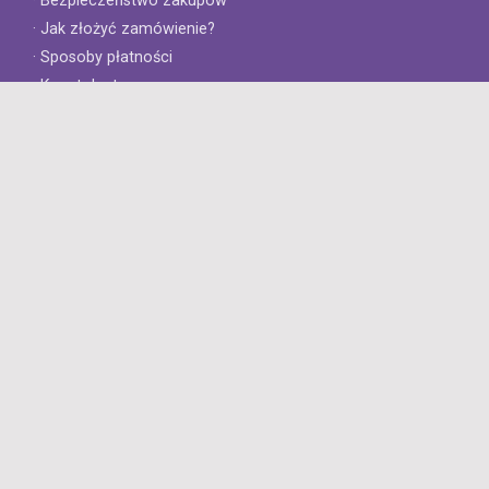
· Bezpieczeństwo zakupów
· Jak złożyć zamówienie?
· Sposoby płatności
· Koszt dostawy
· Czas dostawy
Obsługa klienta
· Zwroty
· Reklamacje
· Najczęściej zadawane pytania
· Gwarancja na opony
· Kontakt
8opon.pl
· O firmie
· Opinie klientów
· Dlaczego warto u nas kupić?