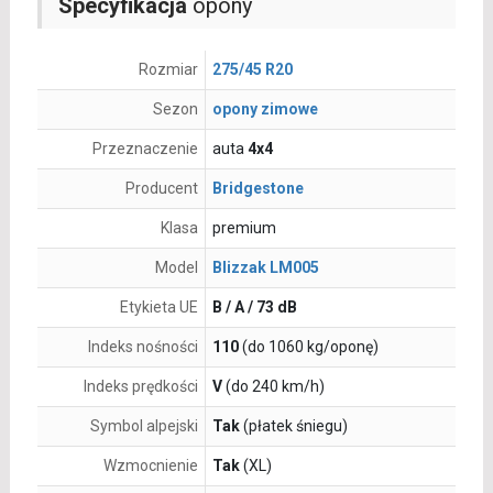
Specyfikacja
opony
Rozmiar
275/45 R20
Sezon
opony zimowe
Przeznaczenie
auta
4x4
Producent
Bridgestone
Klasa
premium
Model
Blizzak LM005
Etykieta UE
B / A / 73 dB
Indeks nośności
110
(do 1060 kg/oponę)
Indeks prędkości
V
(do 240 km/h)
Symbol alpejski
Tak
(płatek śniegu)
Wzmocnienie
Tak
(XL)