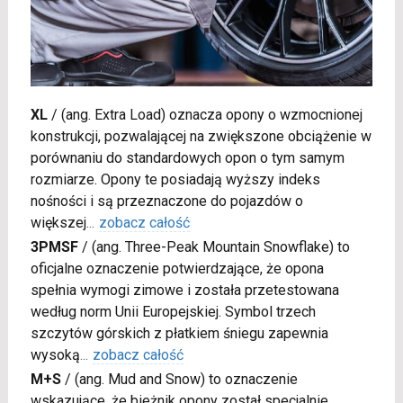
XL
/
(ang. Extra Load) oznacza opony o wzmocnionej
konstrukcji, pozwalającej na zwiększone obciążenie w
porównaniu do standardowych opon o tym samym
rozmiarze. Opony te posiadają wyższy indeks
nośności i są przeznaczone do pojazdów o
większej
...
zobacz całość
3PMSF
/
(ang. Three-Peak Mountain Snowflake) to
oficjalne oznaczenie potwierdzające, że opona
spełnia wymogi zimowe i została przetestowana
według norm Unii Europejskiej. Symbol trzech
szczytów górskich z płatkiem śniegu zapewnia
wysoką
...
zobacz całość
M+S
/
(ang. Mud and Snow) to oznaczenie
wskazujące, że bieżnik opony został specjalnie