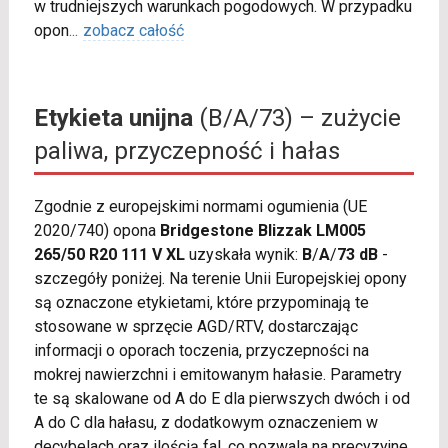
w trudniejszych warunkach pogodowych. W przypadku
opon
...
zobacz całość
Etykieta unijna
(B/A/73) – zużycie
paliwa, przyczepność i hałas
Zgodnie z europejskimi normami ogumienia (UE
2020/740) opona
Bridgestone Blizzak LM005
265/50 R20 111 V XL
uzyskała wynik:
B
/
A
/
73 dB
-
szczegóły poniżej. Na terenie Unii Europejskiej opony
są oznaczone etykietami, które przypominają te
stosowane w sprzęcie AGD/RTV, dostarczając
informacji o oporach toczenia, przyczepności na
mokrej nawierzchni i emitowanym hałasie. Parametry
te są skalowane od A do E dla pierwszych dwóch i od
A do C dla hałasu, z dodatkowym oznaczeniem w
decybelach oraz ilością fal, co pozwala na precyzyjne