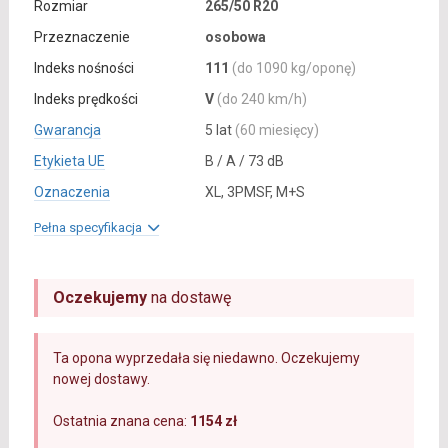
Rozmiar
265/50 R20
Przeznaczenie
osobowa
Indeks nośności
111
(do 1090 kg/oponę)
Indeks prędkości
V
(do 240 km/h)
Gwarancja
5 lat
(60 miesięcy)
Etykieta UE
B / A / 73 dB
Oznaczenia
XL, 3PMSF, M+S
Pełna specyfikacja
Oczekujemy
na dostawę
Ta opona wyprzedała się niedawno. Oczekujemy
nowej dostawy.
Ostatnia znana cena:
1154 zł