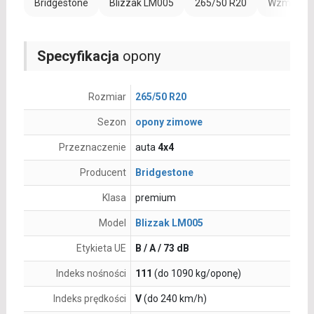
Bridgestone
Blizzak LM005
265/50 R20
Wzmocnien
Specyfikacja
opony
Rozmiar
265/50 R20
Sezon
opony zimowe
Przeznaczenie
auta
4x4
Producent
Bridgestone
Klasa
premium
Model
Blizzak LM005
Etykieta UE
B / A / 73 dB
Indeks nośności
111
(do 1090 kg/oponę)
Indeks prędkości
V
(do 240 km/h)