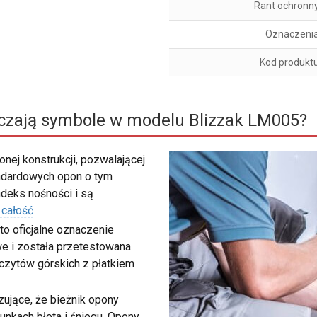
Rant ochronn
Oznaczeni
Kod produkt
czają symbole w modelu Blizzak LM005?
nej konstrukcji, pozwalającej
ndardowych opon o tym
deks nośności i są
 całość
to oficjalne oznaczenie
e i została przetestowana
zczytów górskich z płatkiem
ujące, że bieżnik opony
unkach błota i śniegu. Opony