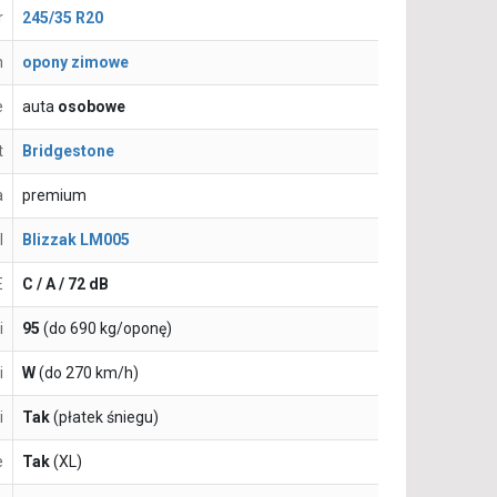
r
245/35 R20
n
opony zimowe
e
auta
osobowe
t
Bridgestone
a
premium
l
Blizzak LM005
E
C / A / 72 dB
i
95
(do 690 kg/oponę)
i
W
(do 270 km/h)
i
Tak
(płatek śniegu)
e
Tak
(XL)