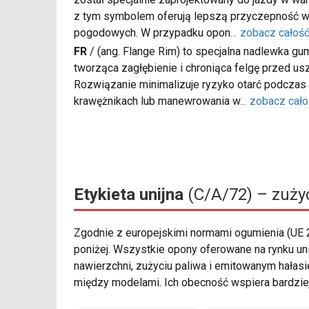
z tym symbolem oferują lepszą przyczepność w
pogodowych. W przypadku opon
...
zobacz całoś
FR
/
(ang. Flange Rim) to specjalna nadlewka gu
tworząca zagłębienie i chroniąca felgę przed u
Rozwiązanie minimalizuje ryzyko otarć podczas
krawężnikach lub manewrowania w
...
zobacz cało
Etykieta unijna
(C/A/72) – zużyc
Zgodnie z europejskimi normami ogumienia (UE
poniżej. Wszystkie opony oferowane na rynku u
nawierzchni, zużyciu paliwa i emitowanym hałas
między modelami. Ich obecność wspiera bardzie