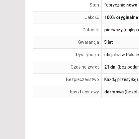
Stan
fabrycznie
nowe
Jakość
100% oryginalne
Gatunek
pierwszy
(najlep
Gwarancja
5 lat
Dystrybucja
oficjalna w Polsce
Czas na zwrot
21 dni
(bez podan
Bezpieczeństwo
Każdą przesyłkę 
Koszt dostawy
darmowa
(bezpł