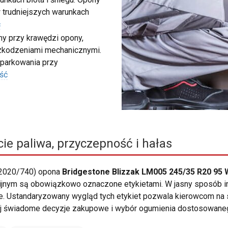
 trudniejszych warunkach
ć
my przy krawędzi opony,
szkodzeniami mechanicznymi.
 parkowania przy
ść
ie paliwa, przyczepność i hałas
 2020/740) opona
Bridgestone Blizzak LM005 245/35 R20 95 
nijnym są obowiązkowo oznaczone etykietami. W jasny sposób i
ie. Ustandaryzowany wygląd tych etykiet pozwala kierowcom na 
j świadome decyzje zakupowe i wybór ogumienia dostosowanego