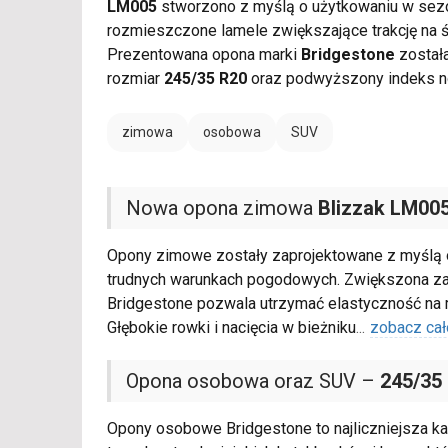
LM005
stworzono z myślą o użytkowaniu w sezo
rozmieszczone lamele zwiększające trakcję na ś
Prezentowana opona marki
Bridgestone
została
rozmiar
245/35 R20
oraz podwyższony indeks 
zimowa
osobowa
SUV
Nowa opona zimowa
Blizzak LM00
Opony zimowe zostały zaprojektowane z myślą o
trudnych warunkach pogodowych. Zwiększona z
Bridgestone pozwala utrzymać elastyczność na m
Głębokie rowki i nacięcia w bieżniku
...
zobacz cał
Opona osobowa oraz SUV –
245/35
Opony osobowe Bridgestone to najliczniejsza ka