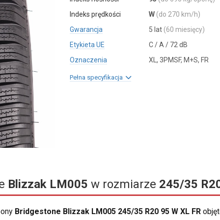
Indeks prędkości
W
(do 270 km/h)
Gwarancja
5 lat
(60 miesięcy)
Etykieta UE
C / A / 72 dB
Oznaczenia
XL, 3PMSF, M+S, FR
Pełna specyfikacja
ne
Blizzak LM005
w rozmiarze
245/35 R2
opony
Bridgestone Blizzak LM005 245/35 R20 95 W XL FR
objęt