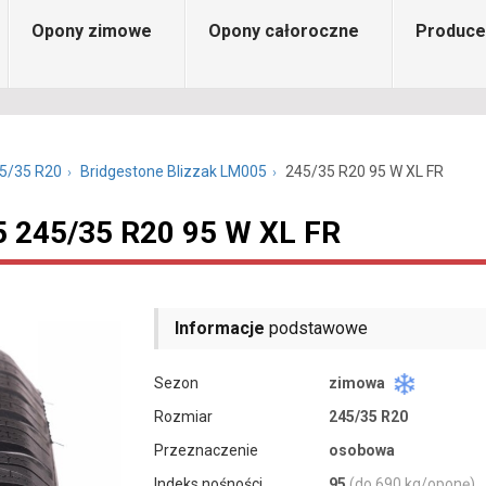
Opony zimowe
Opony całoroczne
Produce
5/35 R20
Bridgestone Blizzak LM005
245/35 R20 95 W XL FR
5 245/35 R20 95 W XL FR
Informacje
podstawowe
Sezon
zimowa
Rozmiar
245/35 R20
Przeznaczenie
osobowa
Indeks nośności
95
(do 690 kg/oponę)