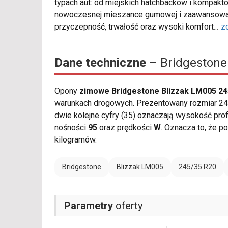
typach aut: od miejskich hatchbacków i kompakt
nowoczesnej mieszance gumowej i zaawansowane
przyczepność, trwałość oraz wysoki komfort
...
z
Dane techniczne
– Bridgestone
Opony
zimowe Bridgestone Blizzak LM005 24
warunkach drogowych. Prezentowany rozmiar 245
dwie kolejne cyfry (35) oznaczają wysokość profi
nośności
95
oraz prędkości
W
. Oznacza to, że 
kilogramów.
Bridgestone
Blizzak LM005
245/35 R20
Parametry
oferty