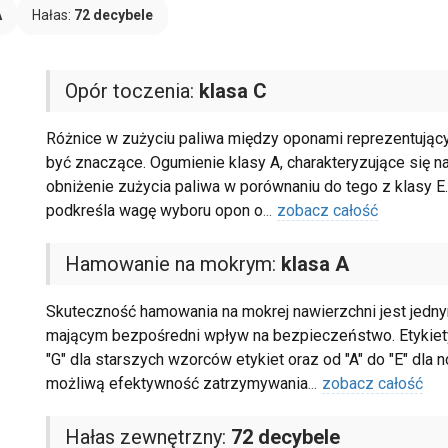
A
Hałas:
72 decybele
Opór toczenia:
klasa C
Różnice w zużyciu paliwa między oponami reprezentując
być znaczące. Ogumienie klasy A, charakteryzujące się 
obniżenie zużycia paliwa w porównaniu do tego z klasy E. 
podkreśla wagę wyboru opon o
...
zobacz całość
Hamowanie na mokrym:
klasa A
Skuteczność hamowania na mokrej nawierzchni jest jedn
mającym bezpośredni wpływ na bezpieczeństwo. Etykiety 
"G" dla starszych wzorców etykiet oraz od "A" do "E" dla 
możliwą efektywność zatrzymywania
...
zobacz całość
Hałas zewnętrzny:
72 decybele