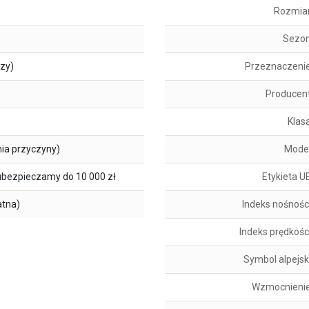
Rozmia
Sezo
szy)
Przeznaczeni
Producen
Klas
ia przyczyny)
Mode
ubezpieczamy do 10 000 zł
Etykieta U
atna)
Indeks nośnośc
Indeks prędkośc
Symbol alpejsk
Wzmocnieni