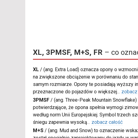
XL, 3PMSF, M+S, FR
– co ozna
XL
/
(ang. Extra Load) oznacza opony o wzmocnio
na zwiększone obciążenie w porównaniu do sta
samym rozmiarze. Opony te posiadają wyższy in
przeznaczone do pojazdów o większej
...
zobacz
3PMSF
/
(ang. Three-Peak Mountain Snowflake) 
potwierdzające, że opona spełnia wymogi zimow
według norm Unii Europejskiej. Symbol trzech s
śniegu zapewnia wysoką
...
zobacz całość
M+S
/
(ang. Mud and Snow) to oznaczenie wskaz
został specjalnie zaprojektowany do jazdy w war