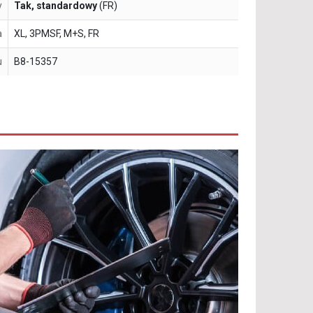
y
Tak, standardowy
(FR)
a
XL, 3PMSF, M+S, FR
u
B8-15357