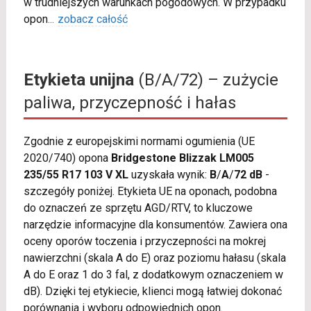
w trudniejszych warunkach pogodowych. W przypadku
opon
...
zobacz całość
Etykieta unijna
(B/A/72) – zużycie
paliwa, przyczepność i hałas
Zgodnie z europejskimi normami ogumienia (UE
2020/740) opona
Bridgestone Blizzak LM005
235/55 R17 103 V XL
uzyskała wynik:
B
/
A
/
72 dB
-
szczegóły poniżej. Etykieta UE na oponach, podobna
do oznaczeń ze sprzętu AGD/RTV, to kluczowe
narzędzie informacyjne dla konsumentów. Zawiera ona
oceny oporów toczenia i przyczepności na mokrej
nawierzchni (skala A do E) oraz poziomu hałasu (skala
A do E oraz 1 do 3 fal, z dodatkowym oznaczeniem w
dB). Dzięki tej etykiecie, klienci mogą łatwiej dokonać
porównania i wyboru odpowiednich opon.