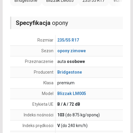
Bridgestone
Blizzak LM005
235/55 R17
Wzmocnien
Specyfikacja
opony
Rozmiar
235/55 R17
Sezon
opony zimowe
Przeznaczenie
auta
osobowe
Producent
Bridgestone
Klasa
premium
Model
Blizzak LM005
Etykieta UE
B / A / 72 dB
Indeks nośności
103
(do 875 kg/oponę)
Indeks prędkości
V
(do 240 km/h)