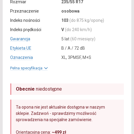
Rozmiar
235/55 R17
Przeznaczenie
osobowa
Indeks nośności
103
(do 875 kg/oponę)
Indeks prędkości
V
(do 240 km/h)
Gwarancja
5 lat
(60 miesięcy)
Etykieta UE
B / A / 72 dB
Oznaczenia
XL, 3PMSF, M+S
Pełna specyfikacja
Obecnie
niedostępne
Ta opona nie jest aktualnie dostępna w naszym
sklepie. Zadzwoń - sprawdzimy możliwość
sprowadzenia na specjalne zamówienie.
Orientacyjna cena:
~499 zł