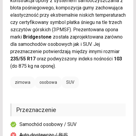
konstrukcja opony z systemem samooczyszczania z
błota pośniegowego, kompozycja gumy zachowująca
elastyczność przy ekstremalnie niskich temperaturach
czy certyfikowany symbol płatka śniegu na tle trzech
szczytów górskich (3PMSF). Prezentowana opona
marki
Bridgestone
została zaprojektowana zarówno
dla samochodów osobowych jak i SUV. Jej
przeznaczenie potwierdzają między innymi rozmiar
235/55 R17
oraz podwyższony indeks nośności
103
(do 875 kg na oponę).
zimowa
osobowa
SUV
Przeznaczenie
Samochód osobowy / SUV
Auto dostawcze / BUS