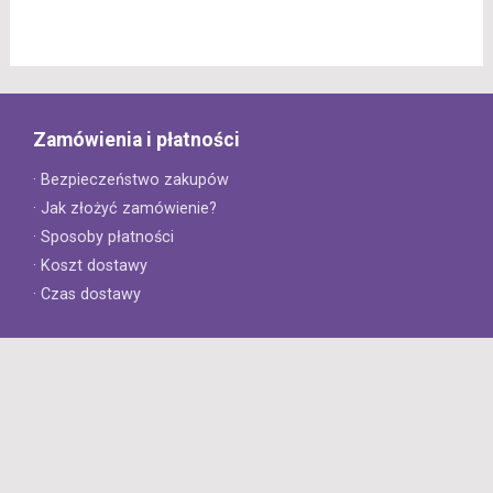
Zamówienia i płatności
· Bezpieczeństwo zakupów
· Jak złożyć zamówienie?
· Sposoby płatności
· Koszt dostawy
· Czas dostawy
Obsługa klienta
· Zwroty
· Reklamacje
· Najczęściej zadawane pytania
· Gwarancja na opony