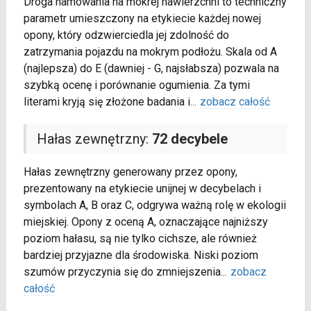
Droga hamowania na mokrej nawierzchni to techniczny
parametr umieszczony na etykiecie każdej nowej
opony, który odzwierciedla jej zdolność do
zatrzymania pojazdu na mokrym podłożu. Skala od A
(najlepsza) do E (dawniej - G, najsłabsza) pozwala na
szybką ocenę i porównanie ogumienia. Za tymi
literami kryją się złożone badania i
...
zobacz całość
Hałas zewnętrzny:
72 decybele
Hałas zewnętrzny generowany przez opony,
prezentowany na etykiecie unijnej w decybelach i
symbolach A, B oraz C, odgrywa ważną rolę w ekologii
miejskiej. Opony z oceną A, oznaczające najniższy
poziom hałasu, są nie tylko cichsze, ale również
bardziej przyjazne dla środowiska. Niski poziom
szumów przyczynia się do zmniejszenia
...
zobacz
całość