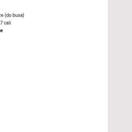
e (do busa)
7 cali
ne