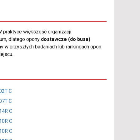
 praktyce większość organizacji
ium, dlatego opony
dostawcze (do busa)
ny w przyszłych badaniach lub rankingach opon
ejscu.
02T C
07T C
14R C
10R C
10R C