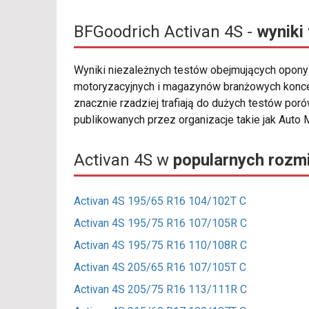
BFGoodrich Activan 4S -
wyniki
Wyniki niezależnych testów obejmujących opon
motoryzacyjnych i magazynów branżowych koncen
znacznie rzadziej trafiają do dużych testów po
publikowanych przez organizacje takie jak Auto M
Activan 4S w
popularnych rozm
Activan 4S 195/65 R16 104/102T C
Activan 4S 195/75 R16 107/105R C
Activan 4S 195/75 R16 110/108R C
Activan 4S 205/65 R16 107/105T C
Activan 4S 205/75 R16 113/111R C