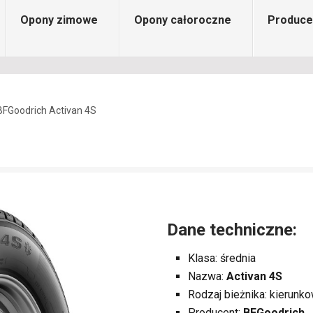
Opony zimowe
Opony całoroczne
Produce
BFGoodrich Activan 4S
Dane techniczne:
Klasa: średnia
Nazwa:
Activan 4S
Rodzaj bieżnika: kierunk
Producent:
BFGoodrich