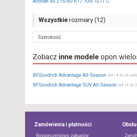
Activan 4S 215/60 R17 109/107T C
Wszystkie
rozmiary (12)
Zobacz
inne modele
opon wielo
BFGoodrich Advantage All-Season
(od 14 do 20 cali)
BFGoodrich Advantage SUV All-Season
(od 16 do 2
Zamówienia i płatności
Obsłu
· Bezpieczeństwo zakupów
· Zwrot