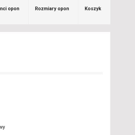
nci opon
Rozmiary opon
Koszyk
owy