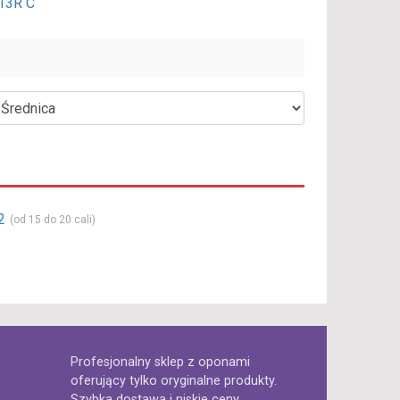
13R C
2
(od 15 do 20 cali)
Profesjonalny sklep z oponami
oferujący tylko oryginalne produkty.
Szybka dostawa i niskie ceny.