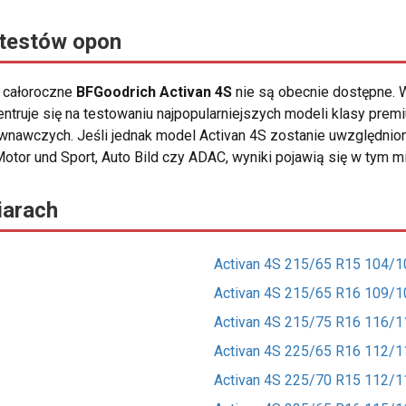
 testów opon
y całoroczne
BFGoodrich Activan 4S
nie są obecnie dostępne. W
truje się na testowaniu najpopularniejszych modeli klasy prem
równawczych. Jeśli jednak model Activan 4S zostanie uwzględnio
otor und Sport, Auto Bild czy ADAC, wyniki pojawią się w tym mi
iarach
Activan 4S 215/65 R15 104/1
Activan 4S 215/65 R16 109/1
Activan 4S 215/75 R16 116/1
Activan 4S 225/65 R16 112/1
Activan 4S 225/70 R15 112/1