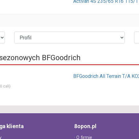
Activan 4S 235/65 R16 115/1
sezonowych BFGoodrich
BFGoodrich All Terrain T/A KO
0 cali)
ga klienta
8opon.pl
y
· O firmie