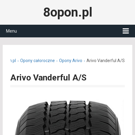
8opon.pl
Menu
8opon.pl
Opony całoroczne
Opony Arivo
Arivo Vanderful A/S
Arivo Vanderful A/S