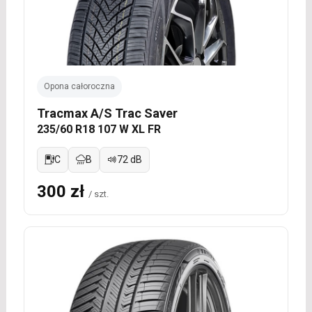
Opona całoroczna
Tracmax A/S Trac Saver
235/60 R18 107 W XL FR
C
B
72 dB
300 zł
/ szt.