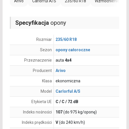
Arivo
Carlorful A/S
235/60 R18
Wzmocnienie (XL)
Specyfikacja
opony
Rozmiar
235/60 R18
Sezon
opony całoroczne
Przeznaczenie
auta
4x4
Producent
Arivo
Klasa
ekonomiczna
Model
Carlorful A/S
Etykieta UE
C / C / 72 dB
Indeks nośności
107
(do 975 kg/oponę)
Indeks prędkości
V
(do 240 km/h)