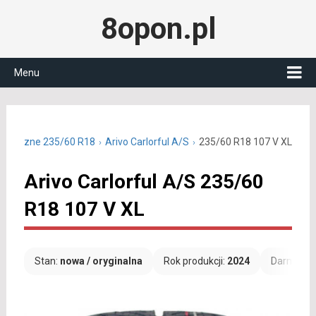
8opon.pl
Menu
łoroczne 235/60 R18
Arivo Carlorful A/S
235/60 R18 107 V XL
Arivo Carlorful A/S 235/60
R18 107 V XL
Stan:
nowa / oryginalna
Rok produkcji:
2024
Darmowa 