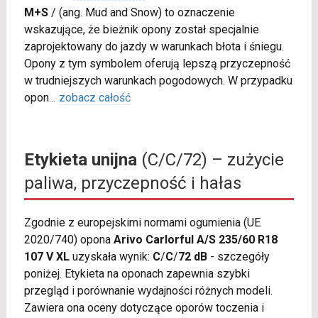
M+S
/
(ang. Mud and Snow) to oznaczenie
wskazujące, że bieżnik opony został specjalnie
zaprojektowany do jazdy w warunkach błota i śniegu.
Opony z tym symbolem oferują lepszą przyczepność
w trudniejszych warunkach pogodowych. W przypadku
opon
...
zobacz całość
Etykieta unijna
(C/C/72) – zużycie
paliwa, przyczepność i hałas
Zgodnie z europejskimi normami ogumienia (UE
2020/740) opona
Arivo Carlorful A/S 235/60 R18
107 V XL
uzyskała wynik:
C
/
C
/
72 dB
- szczegóły
poniżej. Etykieta na oponach zapewnia szybki
przegląd i porównanie wydajności różnych modeli.
Zawiera ona oceny dotyczące oporów toczenia i