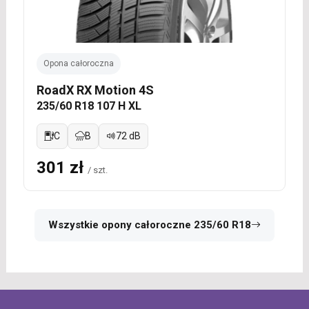
Opona całoroczna
RoadX RX Motion 4S
235/60 R18 107 H XL
C
B
72 dB
301 zł
/ szt.
Wszystkie opony całoroczne 235/60 R18