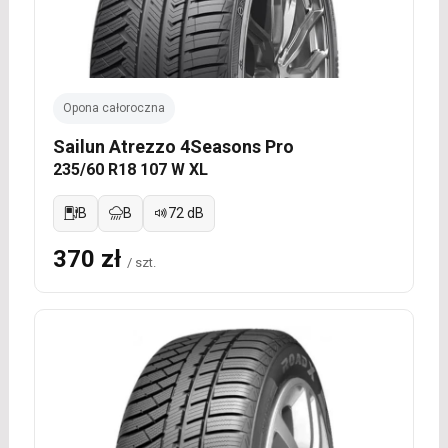
Opona całoroczna
Sailun Atrezzo 4Seasons Pro
235/60 R18 107 W XL
B
B
72 dB
370 zł
/ szt.