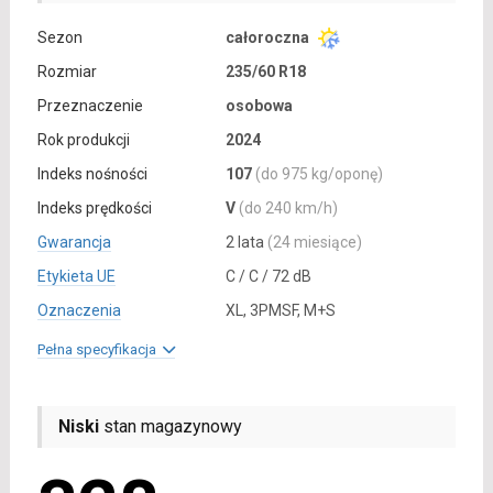
Sezon
całoroczna
Rozmiar
235/60 R18
Przeznaczenie
osobowa
Rok produkcji
2024
Indeks nośności
107
(do 975 kg/oponę)
Indeks prędkości
V
(do 240 km/h)
Gwarancja
2 lata
(24 miesiące)
Etykieta UE
C / C / 72 dB
Oznaczenia
XL, 3PMSF, M+S
Pełna specyfikacja
Niski
stan magazynowy