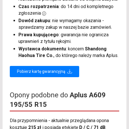
Czas rozpatrzenia
: do 14 dni od kompletnego
zgłoszenia
Dowód zakupu
: nie wymagamy okazania -
sprawdzamy zakup w naszej bazie zamówień.
Prawa kupującego
: gwarancja nie ogranicza
uprawnień z tytułu rękojmi.
Wystawca dokumentu
: koncern
Shandong
Haohua Tire Co.
, do którego należy marka Aplus.
Pobierz kartę gwarancyjną
Opony podobne do
Aplus A609
195/55 R15
Dla przypomnienia - aktualnie przeglądana opona
kosztuje
215 zł
i posiada etykietę
D / C / 71 dB
.