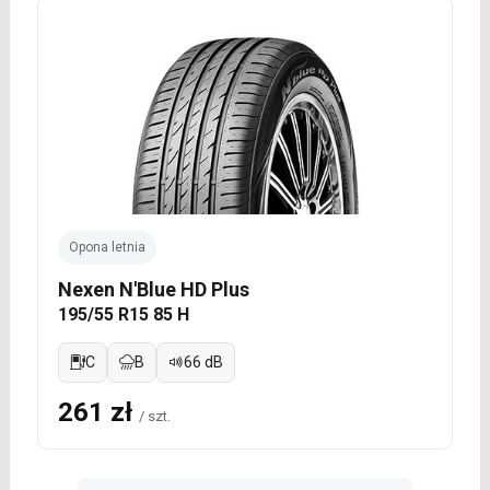
Opona letnia
Nexen N'Blue HD Plus
195/55 R15 85 H
C
B
66 dB
261 zł
/ szt.