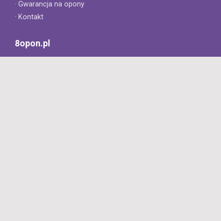
· Gwarancja na opony
· Kontakt
8opon.pl
· O firmie
· Opinie klientów
· Dlaczego warto u nas kupić?
· Polityka prywatności
· Regulamin
Profesjonalny sklep z oponami oferujący tylko oryginalne
produkty. Szybka dostawa i niskie ceny.
727 668 422
Dziś: 8:00 - 18:00
Jutro: 8:00 - 16:00