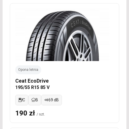
Opona letnia
Ceat EcoDrive
195/55 R15 85 V
C
B
69 dB
190 zł
/ szt.