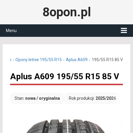
8opon.pl
Menu
15 cali
Opony letnie 195/55 R15
Aplus A609
195/55 R15 85 V
Aplus A609 195/55 R15 85 V
Stan:
nowa / oryginalna
Rok produkcji:
2025/2026
Dar