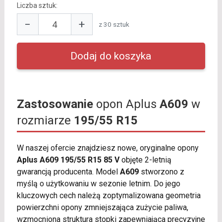
Liczba sztuk:
−
+
z 30 sztuk
Zastosowanie
opon Aplus
A609
w
rozmiarze
195/55 R15
W naszej ofercie znajdziesz nowe, oryginalne opony
Aplus A609 195/55 R15 85 V
objęte 2-letnią
gwarancją producenta. Model
A609
stworzono z
myślą o użytkowaniu w sezonie letnim. Do jego
kluczowych cech należą zoptymalizowana geometria
powierzchni opony zmniejszająca zużycie paliwa,
wzmocniona struktura stopki zapewniająca precyzyjne