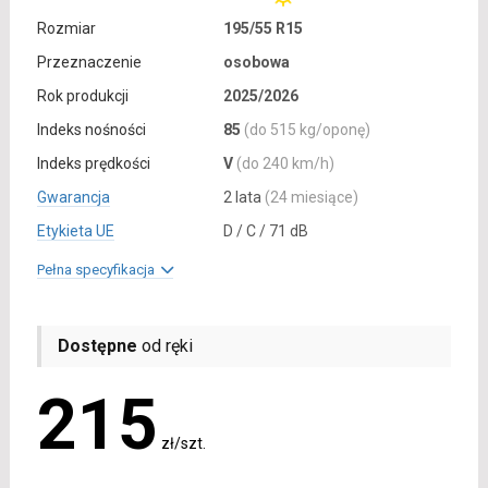
Rozmiar
195/55 R15
Przeznaczenie
osobowa
Rok produkcji
2025/2026
Indeks nośności
85
(do 515 kg/oponę)
Indeks prędkości
V
(do 240 km/h)
Gwarancja
2 lata
(24 miesiące)
Etykieta UE
D / C / 71 dB
Pełna specyfikacja
Dostępne
od ręki
215
zł/szt.