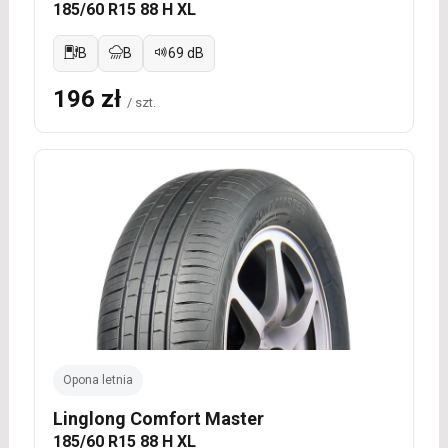
185/60 R15 88 H XL
B
B
69 dB
196 zł
/ szt.
Opona letnia
Linglong Comfort Master
185/60 R15 88 H XL