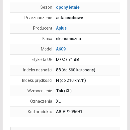
Sezon
opony letnie
Przeznaczenie
auta
osobowe
Producent
Aplus
Klasa
ekonomiczna
Model
A609
Etykieta UE
D / C / 71 dB
Indeks nośności
88
(do 560 kg/oponę)
Indeks prędkości
H
(do 210 km/h)
Wzmocnienie
Tak
(XL)
Oznaczenia
XL
Kod produktu
A8-AP2096H1