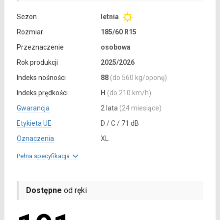
Sezon
letnia
Rozmiar
185/60 R15
Przeznaczenie
osobowa
Rok produkcji
2025/2026
Indeks nośności
88
(do 560 kg/oponę)
Indeks prędkości
H
(do 210 km/h)
Gwarancja
2 lata
(24 miesiące)
Etykieta UE
D / C / 71 dB
Oznaczenia
XL
Pełna specyfikacja
Dostępne
od ręki