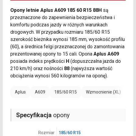
Opony letnie Aplus A609 185 60 R15 88H
są
przeznaczone do zapewnienia bezpieczeństwa i
komfortu podczas jazdy w różnych warunkach
drogowych. W przypadku rozmiaru 185/60 R15
szerokość bieżnika wynosi 185 mm, wysokość profilu
(60), a średnica felgi przeznaczonej do zamontowania
prezentowanej opony to 15 cali. Opona
Aplus A609
posiada indeks prędkości
H
(dopuszczalna jazda do
210 km/h) oraz nośności
88
(najwyższa wartość
obciążenia wynosi 560 kilogramów na oponę).
Aplus
A609
185/60 R15
Wzmocnienie (XL)
Specyfikacja
opony
Rozmiar
185/60 R15