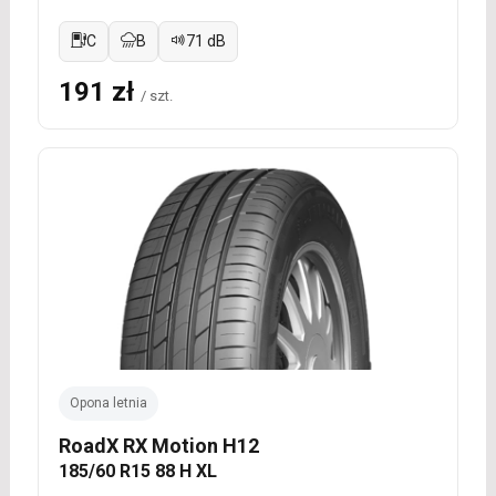
C
B
71 dB
191 zł
/ szt.
Opona letnia
RoadX RX Motion H12
185/60 R15 88 H XL