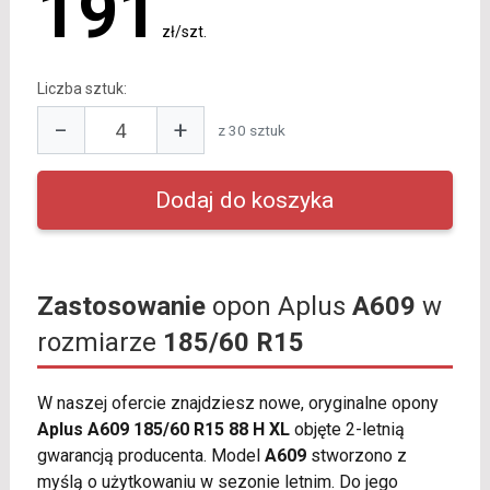
191
zł/szt.
Liczba sztuk:
−
+
z 30 sztuk
Zastosowanie
opon Aplus
A609
w
rozmiarze
185/60 R15
W naszej ofercie znajdziesz nowe, oryginalne opony
Aplus A609 185/60 R15 88 H XL
objęte 2-letnią
gwarancją producenta. Model
A609
stworzono z
myślą o użytkowaniu w sezonie letnim. Do jego