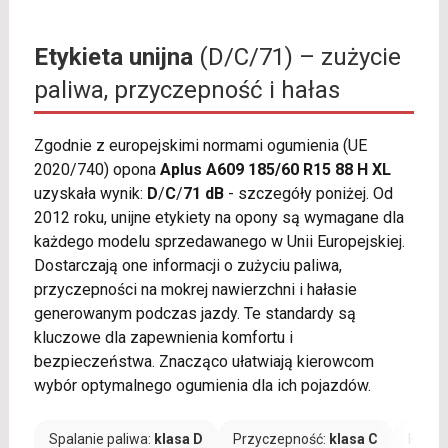
Etykieta unijna
(D/C/71) – zużycie
paliwa, przyczepność i hałas
Zgodnie z europejskimi normami ogumienia (UE
2020/740) opona
Aplus A609 185/60 R15 88 H XL
uzyskała wynik:
D
/
C
/
71 dB
- szczegóły poniżej. Od
2012 roku, unijne etykiety na opony są wymagane dla
każdego modelu sprzedawanego w Unii Europejskiej.
Dostarczają one informacji o zużyciu paliwa,
przyczepności na mokrej nawierzchni i hałasie
generowanym podczas jazdy. Te standardy są
kluczowe dla zapewnienia komfortu i
bezpieczeństwa. Znacząco ułatwiają kierowcom
wybór optymalnego ogumienia dla ich pojazdów.
Spalanie paliwa:
klasa D
Przyczepność:
klasa C
Hałas