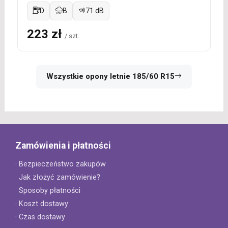
D
B
71 dB
223 zł
/ szt.
Wszystkie opony letnie 185/60 R15
Zamówienia i płatności
· Bezpieczeństwo zakupów
· Jak złożyć zamówienie?
· Sposoby płatności
· Koszt dostawy
· Czas dostawy