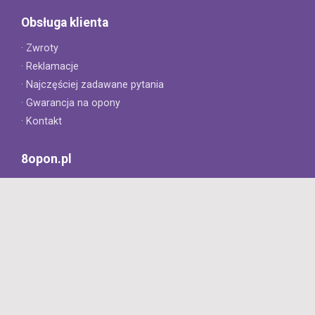
Obsługa klienta
· Zwroty
· Reklamacje
· Najczęściej zadawane pytania
· Gwarancja na opony
· Kontakt
8opon.pl
· O firmie
· Opinie klientów
· Dlaczego warto u nas kupić?
· Polityka prywatności
· Regulamin
Profesjonalny sklep z oponami oferujący tylko oryginalne