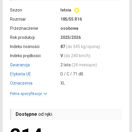
Sezon
letnia
Rozmiar
185/55 R16
Przeznaczenie
osobowa
Rok produkcji
2025/2026
Indeks nośności
87
(do 545 kg/oponę)
Indeks prędkości
V
(do 240 km/h)
Gwarancja
2 lata
(24 miesiące)
Etykieta UE
D / C / 71 dB
Oznaczenia
XL
Pełna specyfikacja
Dostępne
od ręki