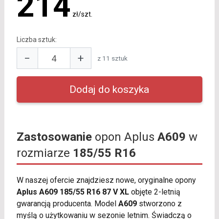
214
zł/szt.
Liczba sztuk:
−
+
z 11 sztuk
Zastosowanie
opon Aplus
A609
w
rozmiarze
185/55 R16
W naszej ofercie znajdziesz nowe, oryginalne opony
Aplus A609 185/55 R16 87 V XL
objęte 2-letnią
gwarancją producenta. Model
A609
stworzono z
myślą o użytkowaniu w sezonie letnim. Świadczą o