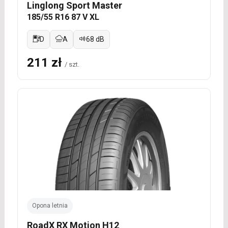
Linglong Sport Master
185/55 R16 87 V XL
D
A
68 dB
211 zł
/ szt.
Opona letnia
RoadX RX Motion H12