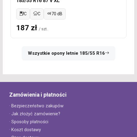
185/55 R16 87 V XL
C
C
70 dB
187 zł
/ szt.
Wszystkie opony letnie 185/55 R16
Zamówienia i płatności
· Bezpieczeństwo zakupów
· Jak złożyć zamówienie?
· Sposoby płatności
· Koszt dostawy