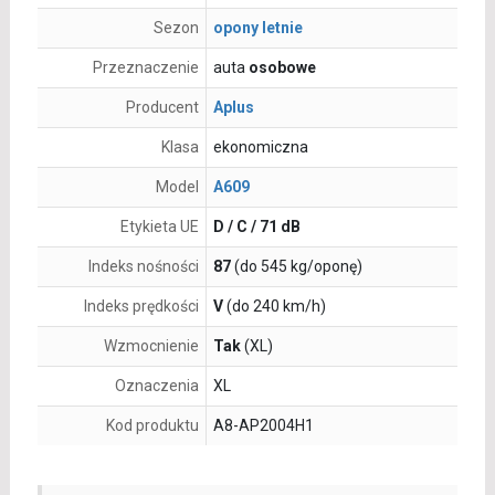
Sezon
opony letnie
Przeznaczenie
auta
osobowe
Producent
Aplus
Klasa
ekonomiczna
Model
A609
Etykieta UE
D / C / 71 dB
Indeks nośności
87
(do 545 kg/oponę)
Indeks prędkości
V
(do 240 km/h)
Wzmocnienie
Tak
(XL)
Oznaczenia
XL
Kod produktu
A8-AP2004H1