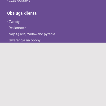
· Czas dostawy
Obsługa klienta
· Zwroty
· Reklamacje
· Najczęściej zadawane pytania
· Gwarancja na opony
· Kontakt
8opon.pl
· O firmie
· Opinie klientów
· Dlaczego warto u nas kupić?
· Polityka prywatności
· Regulamin