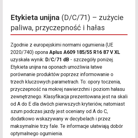
Etykieta unijna
(D/C/71) – zużycie
paliwa, przyczepność i hałas
Zgodnie z europejskimi normami ogumienia (UE
2020/740) opona
Aplus A609 185/55 R16 87 V XL
uzyskała wynik:
D
/
C
/
71 dB
- szczegóły poniżej.
Etykieta unijna na oponach umożliwia łatwe
porównanie produktów poprzez informowanie o
trzech kluczowych parametrach. To: opory toczenia,
przyczepność na mokrej nawierzchni i poziom hałasu
zewnętrznego. Klasyfikacja prezentowana jest na skali
od A do E dla dwóch pierwszych kryteriów, natomiast
szum podczas jazdy jest oceniany od A do C,
dodatkowo wskazywany w decybelach i przez
maksymalnie trzy fale. Te informacje ułatwiają dobór
optymalnego ogumienia.