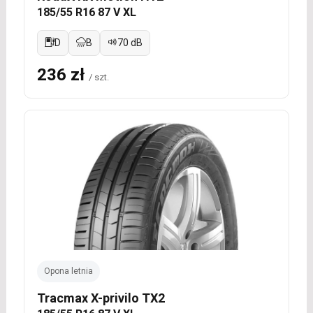
185/55 R16 87 V XL
D
B
70 dB
236 zł
/ szt.
Opona letnia
Tracmax X-privilo TX2