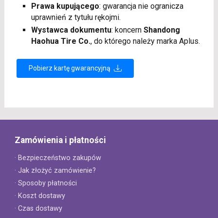
Prawa kupującego
: gwarancja nie ogranicza
uprawnień z tytułu rękojmi.
Wystawca dokumentu
: koncern
Shandong
Haohua Tire Co.
, do którego należy marka Aplus.
Pobierz kartę gwarancyjną
Zamówienia i płatności
· Bezpieczeństwo zakupów
· Jak złożyć zamówienie?
· Sposoby płatności
· Koszt dostawy
· Czas dostawy