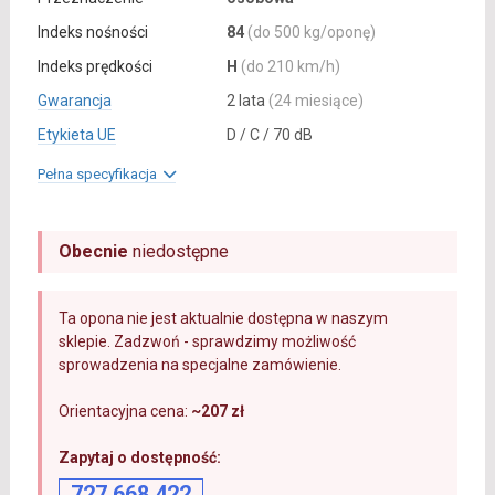
Indeks nośności
84
(do 500 kg/oponę)
Indeks prędkości
H
(do 210 km/h)
Gwarancja
2 lata
(24 miesiące)
Etykieta UE
D / C / 70 dB
Pełna specyfikacja
Obecnie
niedostępne
Ta opona nie jest aktualnie dostępna w naszym
sklepie. Zadzwoń - sprawdzimy możliwość
sprowadzenia na specjalne zamówienie.
Orientacyjna cena:
~207 zł
Zapytaj o dostępność:
727 668 422