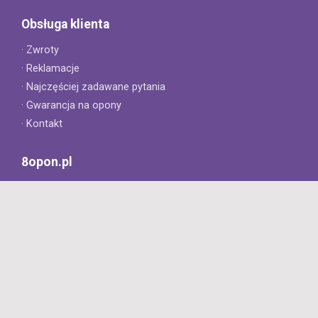
Obsługa klienta
· Zwroty
· Reklamacje
· Najczęściej zadawane pytania
· Gwarancja na opony
· Kontakt
8opon.pl
· O firmie
· Opinie klientów
· Dlaczego warto u nas kupić?
· Polityka prywatności
· Regulamin
Profesjonalny sklep z oponami oferujący tylko oryginalne