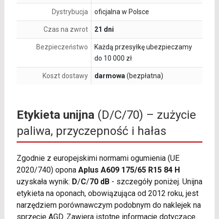
Dystrybucja
oficjalna w Polsce
Czas na zwrot
21 dni
Bezpieczeństwo
Każdą przesyłkę ubezpieczamy
do 10 000 zł
Koszt dostawy
darmowa
(bezpłatna)
Etykieta unijna
(D/C/70) – zużycie
paliwa, przyczepność i hałas
Zgodnie z europejskimi normami ogumienia (UE
2020/740) opona
Aplus A609 175/65 R15 84 H
uzyskała wynik:
D
/
C
/
70 dB
- szczegóły poniżej. Unijna
etykieta na oponach, obowiązująca od 2012 roku, jest
narzędziem porównawczym podobnym do naklejek na
sprzęcie AGD. Zawiera istotne informacje dotyczące