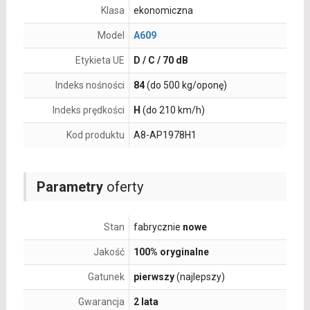
Klasa
ekonomiczna
Model
A609
Etykieta UE
D / C / 70 dB
Indeks nośności
84
(do 500 kg/oponę)
Indeks prędkości
H
(do 210 km/h)
Kod produktu
A8-AP1978H1
Parametry
oferty
Stan
fabrycznie
nowe
Jakość
100% oryginalne
Gatunek
pierwszy
(najlepszy)
Gwarancja
2 lata