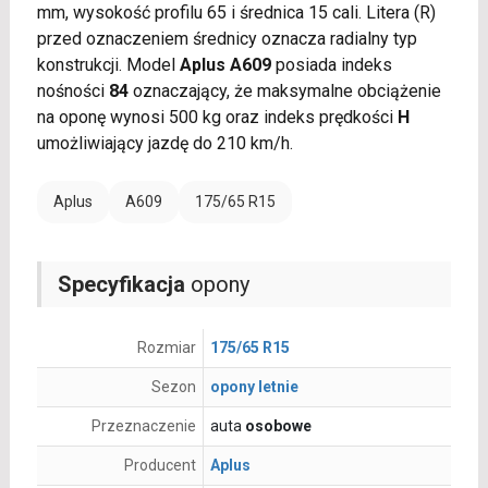
mm, wysokość profilu 65 i średnica 15 cali. Litera (R)
przed oznaczeniem średnicy oznacza radialny typ
konstrukcji. Model
Aplus A609
posiada indeks
nośności
84
oznaczający, że maksymalne obciążenie
na oponę wynosi 500 kg oraz indeks prędkości
H
umożliwiający jazdę do 210 km/h.
Aplus
A609
175/65 R15
Specyfikacja
opony
Rozmiar
175/65 R15
Sezon
opony letnie
Przeznaczenie
auta
osobowe
Producent
Aplus