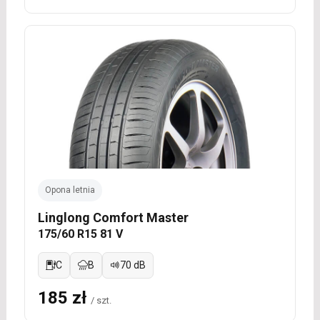
Opona letnia
Linglong Comfort Master
175/60 R15 81 V
C
B
70 dB
185 zł
/ szt.