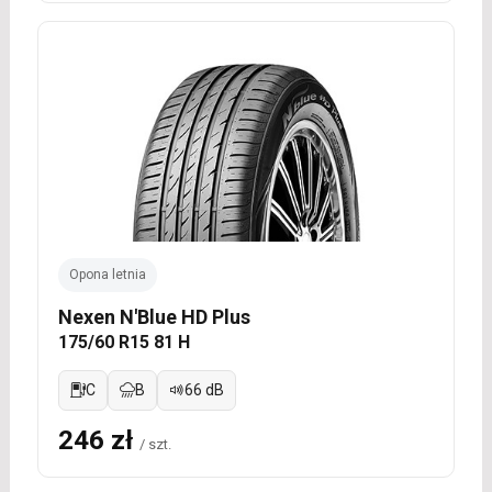
Opona letnia
Nexen N'Blue HD Plus
175/60 R15 81 H
C
B
66 dB
246 zł
/ szt.