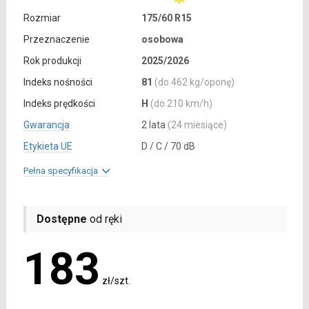
Rozmiar
175/60 R15
Przeznaczenie
osobowa
Rok produkcji
2025/2026
Indeks nośności
81
(do 462 kg/oponę)
Indeks prędkości
H
(do 210 km/h)
Gwarancja
2 lata
(24 miesiące)
Etykieta UE
D / C / 70 dB
Pełna specyfikacja
Dostępne
od ręki
183
zł/szt.