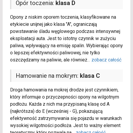
Opór toczenia:
klasa D
Opony z niskim oporem toczenia, klasyfikowane na
etykiecie unijnej jako klasa "A", ograniczają
powstawanie śladu węglowego podczas intensywnej
eksploatacji auta. Jest to istotny czynnik w zużyciu
paliwa, wpływający na emisję spalin. Wybierając opony
o lepszej efektywności paliwowej, nie tylko
oszczędzamy na paliwie, ale również
...
zobacz całość
Hamowanie na mokrym:
klasa C
Droga hamowania na mokrej drodze jest czynnikiem,
który informuje o przyczepności opony na wilgotnym
podłożu. Każda z nich ma przypisaną klasę od A
(najkrótsza) do E (wcześniej - G), pokazującą
efektywność zatrzymywania się pojazdu w warunkach
wysokiej wilgotności podłoża. Jest to ważny element
teoretyczny, który pozwala na
...
zobacz całość