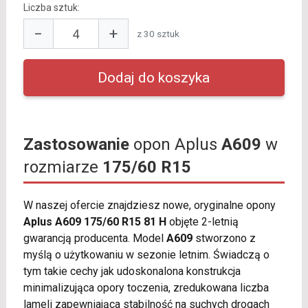
Liczba sztuk:
−
+
z 30 sztuk
Zastosowanie
opon Aplus
A609
w
rozmiarze
175/60 R15
W naszej ofercie znajdziesz nowe, oryginalne opony
Aplus A609 175/60 R15 81 H
objęte 2-letnią
gwarancją producenta. Model
A609
stworzono z
myślą o użytkowaniu w sezonie letnim. Świadczą o
tym takie cechy jak udoskonalona konstrukcja
minimalizująca opory toczenia, zredukowana liczba
lameli zapewniająca stabilność na suchych drogach