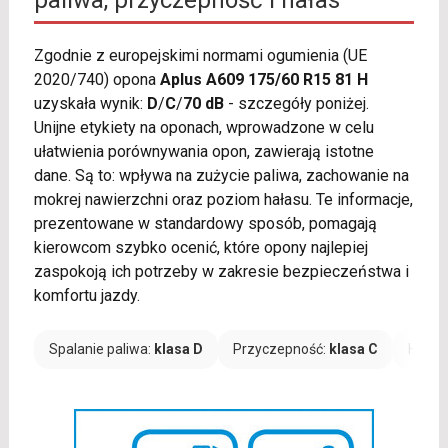
paliwa, przyczepność i hałas
Zgodnie z europejskimi normami ogumienia (UE
2020/740) opona
Aplus A609 175/60 R15 81 H
uzyskała wynik:
D
/
C
/
70 dB
- szczegóły poniżej.
Unijne etykiety na oponach, wprowadzone w celu
ułatwienia porównywania opon, zawierają istotne
dane. Są to: wpływa na zużycie paliwa, zachowanie na
mokrej nawierzchni oraz poziom hałasu. Te informacje,
prezentowane w standardowy sposób, pomagają
kierowcom szybko ocenić, które opony najlepiej
zaspokoją ich potrzeby w zakresie bezpieczeństwa i
komfortu jazdy.
Spalanie paliwa:
klasa D
Przyczepność:
klasa C
Hałas