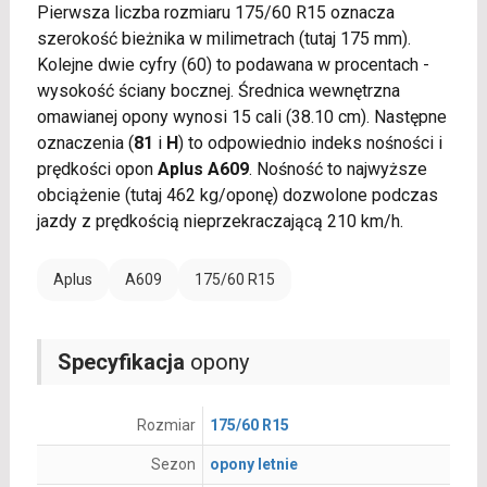
Pierwsza liczba rozmiaru 175/60 R15 oznacza
szerokość bieżnika w milimetrach (tutaj 175 mm).
Kolejne dwie cyfry (60) to podawana w procentach -
wysokość ściany bocznej. Średnica wewnętrzna
omawianej opony wynosi 15 cali (38.10 cm). Następne
oznaczenia (
81
i
H
) to odpowiednio indeks nośności i
prędkości opon
Aplus A609
. Nośność to najwyższe
obciążenie (tutaj 462 kg/oponę) dozwolone podczas
jazdy z prędkością nieprzekraczającą 210 km/h.
Aplus
A609
175/60 R15
Specyfikacja
opony
Rozmiar
175/60 R15
Sezon
opony letnie