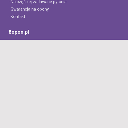
· Najczęściej zadawane pytania
· Gwarancja na opony
· Kontakt
8opon.pl
· O firmie
· Opinie klientów
· Dlaczego warto u nas kupić?
· Polityka prywatności
· Regulamin
Profesjonalny sklep z oponami oferujący tylko oryginalne
produkty. Szybka dostawa i niskie ceny.
727 668 422
Dziś: 8:00 - 18:00
Jutro: 8:00 - 16:00