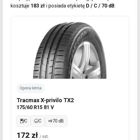
kosztuje
183 zł
i posiada etykietę
D / C / 70 dB
.
Opona letnia
Tracmax X-privilo TX2
175/60 R15 81 V
C
C
70 dB
172 zł
/ szt.