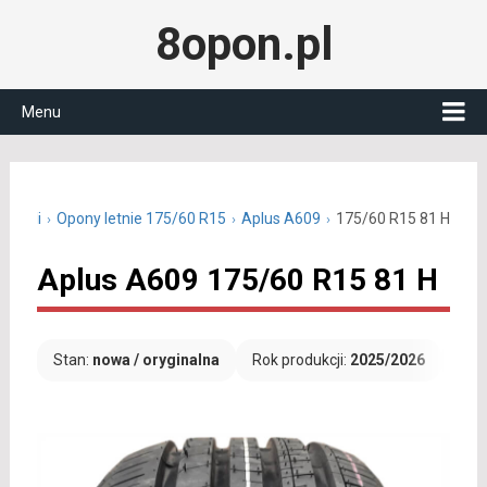
8opon.pl
Menu
15 cali
Opony letnie 175/60 R15
Aplus A609
175/60 R15 81 H
Aplus A609 175/60 R15 81 H
Stan:
nowa / oryginalna
Rok produkcji:
2025/2026
Dar