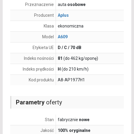
Przeznaczenie
auta
osobowe
Producent
Aplus
Klasa
ekonomiczna
Model
A609
Etykieta UE
D / C / 70 dB
Indeks nośności
81
(do 462 kg/oponę)
Indeks prędkości
H
(do 210 km/h)
Kod produktu
A8-AP1977H1
Parametry
oferty
Stan
fabrycznie
nowe
Jakość
100% oryginalne