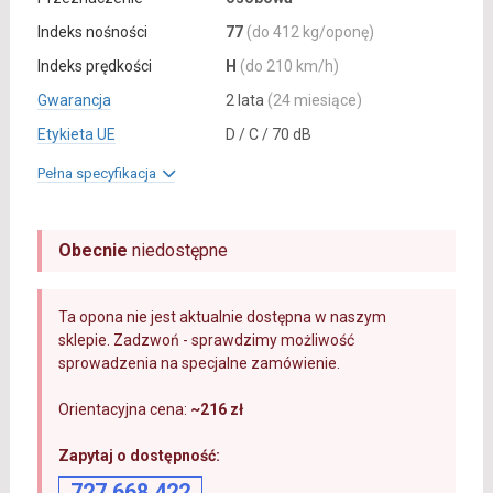
Indeks nośności
77
(do 412 kg/oponę)
Indeks prędkości
H
(do 210 km/h)
Gwarancja
2 lata
(24 miesiące)
Etykieta UE
D / C / 70 dB
Pełna specyfikacja
Obecnie
niedostępne
Ta opona nie jest aktualnie dostępna w naszym
sklepie. Zadzwoń - sprawdzimy możliwość
sprowadzenia na specjalne zamówienie.
Orientacyjna cena:
~216 zł
Zapytaj o dostępność:
727 668 422