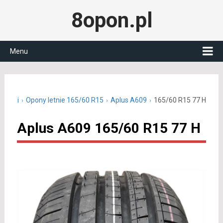
8opon.pl
Menu
15 cali
Opony letnie 165/60 R15
Aplus A609
165/60 R15 77 H
Aplus A609 165/60 R15 77 H