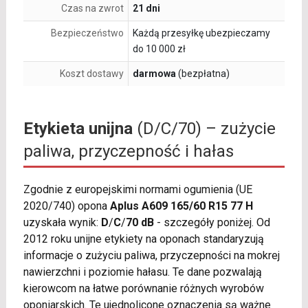
Czas na zwrot
21 dni
Bezpieczeństwo
Każdą przesyłkę ubezpieczamy
do 10 000 zł
Koszt dostawy
darmowa
(bezpłatna)
Etykieta unijna
(D/C/70) – zużycie
paliwa, przyczepność i hałas
Zgodnie z europejskimi normami ogumienia (UE
2020/740) opona
Aplus A609 165/60 R15 77 H
uzyskała wynik:
D
/
C
/
70 dB
- szczegóły poniżej. Od
2012 roku unijne etykiety na oponach standaryzują
informacje o zużyciu paliwa, przyczepności na mokrej
nawierzchni i poziomie hałasu. Te dane pozwalają
kierowcom na łatwe porównanie różnych wyrobów
oponiarskich. Te ujednolicone oznaczenia są ważne