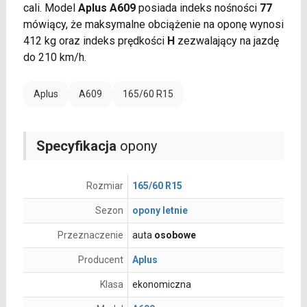
cali. Model
Aplus A609
posiada indeks nośności
77
mówiący, że maksymalne obciążenie na oponę wynosi
412 kg oraz indeks prędkości
H
zezwalający na jazdę
do 210 km/h.
Aplus
A609
165/60 R15
Specyfikacja
opony
Rozmiar
165/60 R15
Sezon
opony letnie
Przeznaczenie
auta
osobowe
Producent
Aplus
Klasa
ekonomiczna