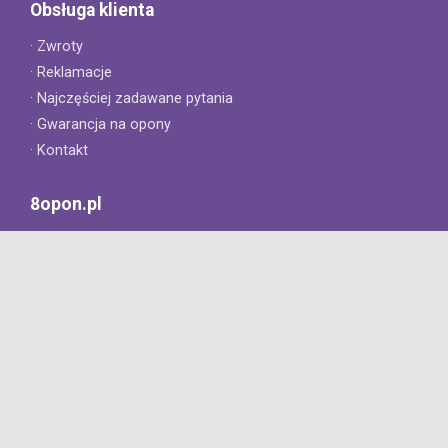
Obsługa klienta
· Zwroty
· Reklamacje
· Najczęściej zadawane pytania
· Gwarancja na opony
· Kontakt
8opon.pl
· O firmie
· Opinie klientów
· Dlaczego warto u nas kupić?
· Polityka prywatności
· Regulamin
Profesjonalny sklep z oponami oferujący tylko oryginalne
produkty. Szybka dostawa i niskie ceny.