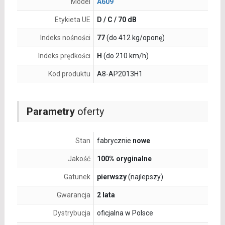
Model
A609
Etykieta UE
D / C / 70 dB
Indeks nośności
77
(do 412 kg/oponę)
Indeks prędkości
H
(do 210 km/h)
Kod produktu
A8-AP2013H1
Parametry
oferty
Stan
fabrycznie
nowe
Jakość
100% oryginalne
Gatunek
pierwszy
(najlepszy)
Gwarancja
2 lata
Dystrybucja
oficjalna w Polsce